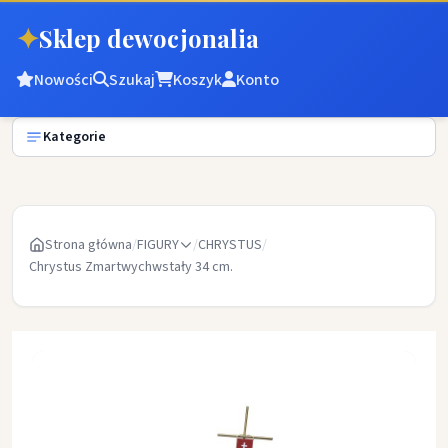
✦
Sklep dewocjonalia
Nowości
Szukaj
Koszyk
Konto
Kategorie
Strona główna
/
FIGURY
/
CHRYSTUS
/
Chrystus Zmartwychwstały 34 cm.