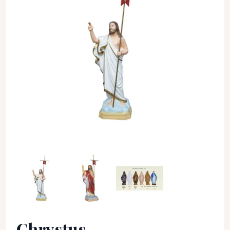
Chrystus Zmartwychwstały 34 cm. - Chrystus - Chrystus Zma
Chrystus