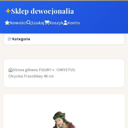
✦
Sklep dewocjonalia
Nowości
Szukaj
Koszyk
Konto
Kategorie
Strona główna
/
FIGURY
/
CHRYSTUS
/
Chrystus Frasobliwy 48 cm.