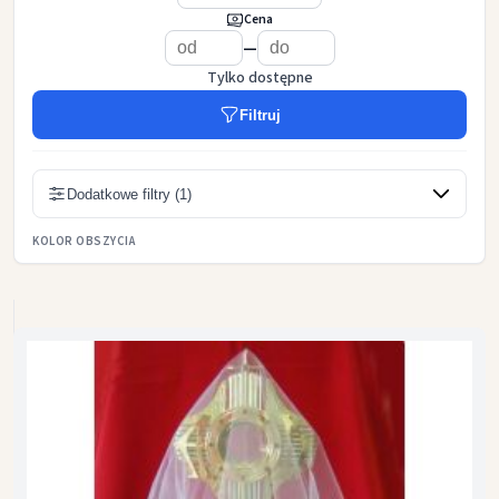
Cena
—
Tylko dostępne
Filtruj
Dodatkowe filtry (1)
KOLOR OBSZYCIA
biały
złoty
srebrny