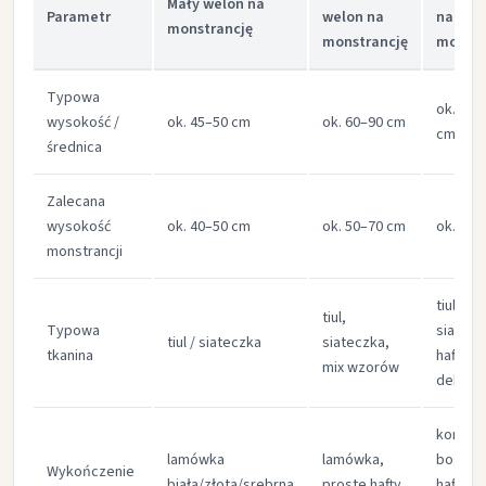
Mały welon na
Parametr
welon na
na
monstrancję
monstrancję
monstr
Typowa
ok. 120
wysokość /
ok. 45–50 cm​
ok. 60–90 cm​
cm​
średnica
Zalecana
wysokość
ok. 40–50 cm​
ok. 50–70 cm​
ok. 70–
monstrancji
tiul,
tiul,
Typowa
siatecz
tiul / siateczka​
siateczka,
tkanina
haft
mix wzorów​
dekorac
koronk
lamówka
lamówka,
bogats
Wykończenie
biała/złota/srebrna​
proste hafty​
haft, zł