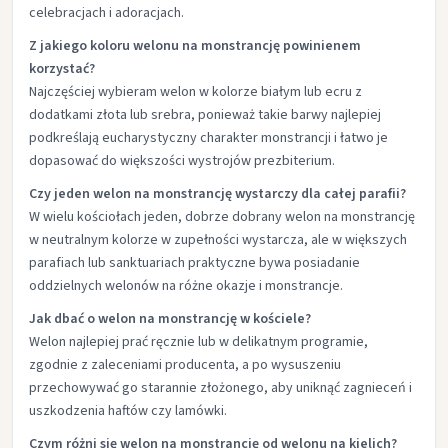
celebracjach i adoracjach.​
Z jakiego koloru welonu na monstrancję powinienem
korzystać?
Najczęściej wybieram welon w kolorze białym lub ecru z
dodatkami złota lub srebra, ponieważ takie barwy najlepiej
podkreślają eucharystyczny charakter monstrancji i łatwo je
dopasować do większości wystrojów prezbiterium.​
Czy jeden welon na monstrancję wystarczy dla całej parafii?
W wielu kościołach jeden, dobrze dobrany welon na monstrancję
w neutralnym kolorze w zupełności wystarcza, ale w większych
parafiach lub sanktuariach praktyczne bywa posiadanie
oddzielnych welonów na różne okazje i monstrancje.​
Jak dbać o welon na monstrancję w kościele?
Welon najlepiej prać ręcznie lub w delikatnym programie,
zgodnie z zaleceniami producenta, a po wysuszeniu
przechowywać go starannie złożonego, aby uniknąć zagnieceń i
uszkodzenia haftów czy lamówki.​
Czym różni się welon na monstrancję od welonu na kielich?