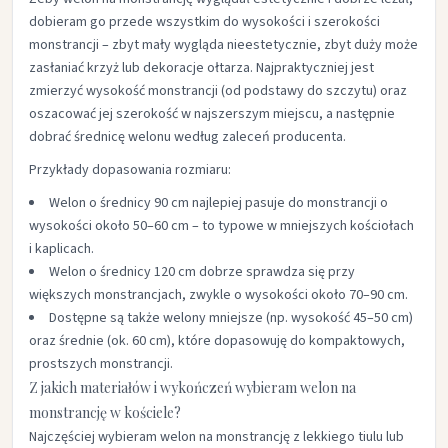
dobieram go przede wszystkim do wysokości i szerokości
monstrancji – zbyt mały wygląda nieestetycznie, zbyt duży może
zasłaniać krzyż lub dekoracje ołtarza. Najpraktyczniej jest
zmierzyć wysokość monstrancji (od podstawy do szczytu) oraz
oszacować jej szerokość w najszerszym miejscu, a następnie
dobrać średnicę welonu według zaleceń producenta.​
Przykłady dopasowania rozmiaru:
Welon o średnicy 90 cm najlepiej pasuje do monstrancji o
wysokości około 50–60 cm – to typowe w mniejszych kościołach
i kaplicach.​
Welon o średnicy 120 cm dobrze sprawdza się przy
większych monstrancjach, zwykle o wysokości około 70–90 cm.​
Dostępne są także welony mniejsze (np. wysokość 45–50 cm)
oraz średnie (ok. 60 cm), które dopasowuję do kompaktowych,
prostszych monstrancji.​
Z jakich materiałów i wykończeń wybieram welon na
monstrancję w kościele?
Najczęściej wybieram welon na monstrancję z lekkiego tiulu lub