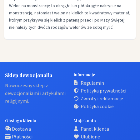
Welon na monstrancję to okrągłe lub półokrągłe nakrycie na
monstrancję, natomiast welon na kielich to kwadratowy materiał,
którym przykrywa się kielich z pateną przed i po Mszy Świętej;
nie należy tych dwóch rodzajów welonów ze sobą mylić.​
Sklep dewocjonalia
Informacje
Regulamin
Nowoczesny sklep z
Polityka prywatności
dewocjonaliami i artykułami
Zwroty i reklamacje
religijnymi.
Polityka cookie
Obsługa klienta
Moje konto
Dostawa
Panel klienta
Płatności
Ulubione