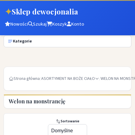
✦
Sklep dewocjonalia
Nowości
Szukaj
Koszyk
Konto
Kategorie
Strona główna
/
ASORTYMENT NA BOŻE CIAŁO
/
WELON NA MONST
Welon na monstrancję
Sortowanie