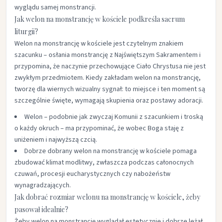
wyglądu samej monstrancji.​
Jak welon na monstrancję w kościele podkreśla sacrum
liturgii?
Welon na monstrancję w kościele jest czytelnym znakiem
szacunku – osłania monstrancję z Najświętszym Sakramentem i
przypomina, że naczynie przechowujące Ciało Chrystusa nie jest
zwykłym przedmiotem. Kiedy zakładam welon na monstrancję,
tworzę dla wiernych wizualny sygnał: to miejsce i ten moment są
szczególnie święte, wymagają skupienia oraz postawy adoracji.​
Welon – podobnie jak zwyczaj Komunii z szacunkiem i troską
o każdy okruch – ma przypominać, że wobec Boga staję z
uniżeniem i najwyższą czcią.​
Dobrze dobrany welon na monstrancję w kościele pomaga
zbudować klimat modlitwy, zwłaszcza podczas całonocnych
czuwań, procesji eucharystycznych czy nabożeństw
wynagradzających.​
Jak dobrać rozmiar welonu na monstrancję w kościele, żeby
pasował idealnie?
Żeby welon na monstrancję wyglądał estetycznie i dobrze leżał,