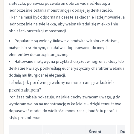
siateczki, ponieważ pozwala on dobrze widzieć Hostię, a
jednocześnie osłania monstrancję i dodaje jej delikatności.
Tkanina musi być odporna na częste zakładanie i zdejmowanie, a
jednocześnie na tyle lekka, aby welon układał się miękko i nie
obciążał konstrukcji monstrancji.​
Popularne są welony tiulowe z lamówką w kolorze złotym,
białym lub srebrnym, co ułatwia dopasowanie do innych
elementów dekoracji liturgicznej.​
Haftowane motywy, na przykład krzyże, winogrona, kłosy lub
delikatne kwiaty, podkreślają eucharystyczny charakter welonu i
dodają mu liturgicznej elegancji.​
Tabela: Jak porównuję welony na monstrancję w kościele
przed zakupem?
Poniższa tabela pokazuje, na jakie cechy zwracam uwagę, gdy
wybieram welon na monstrancję w kościele – dzięki temu łatwo
dopasować model do wielkości monstrancji, budżetu parafii i
stylu prezbiterium.​
Średni
Duży w