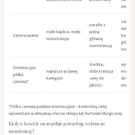
lamówk
sanktua
parafie z
większ
małe kaplice, małe
jedną
Zastosowanie
kościoł
monstrancje​
główną
główna
monstrancją​
monstra
średnia,
wyższa
Orientacyjna
najniższa w danej
dobra relacja
mocno
półka
kategorii​
ceny do
dekora
cenowa*
jakości​
modele​
*Półka cenowa podana orientacyjnie – konkretną cenę
sprawdzam w aktualnej ofercie sklepu lub hurtowni liturgicznej.​
Kiedy w kościele szczególnie potrzebuję welonu na
monstrancję?