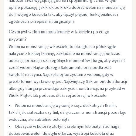
nabożeństwa wyglądają godnie i spójnie liturgicznie. W tym
opisie pokazuję, jak krok po kroku dobrać welon na monstrancję
do Twojego kościoła tak, aby łączył piękno, funkcjonalność i
zgodność z przepisami liturgicznymi.​
Czym jest welon na monstrancję w kościele i po co go
używam?
Welon na monstrancję w kościele to okrągłe lub półokrągłe
nakrycie z lekkiej tkaniny, zakładane na monstrancję podczas
adoracji, procesji i szczególnych momentów liturgii, aby wyrazić
cześć wobec Najświętszego Sakramentu oraz podkreślić
świętość naczynia. Najczęściej korzystam z welonu, gdy w
prezbiterium wystawiony jest Najświętszy Sakrament do adoracji
albo gdy liturgia przewiduje zakrycie monstrancji, na przykład w
Wielki Piątek lub podczas dłuższej adoracji w kościele.​
Welon na monstrancję wykonuje się z delikatnych tkanin,
takich jak siateczka czy tiul, dzięki czemu monstrancja pozostaje
widoczna, ale subtelnie osłonięta.​
Obszycie w kolorze złotym, srebrnym lub białym pomaga
dopasować welon do stylu ołtarza, wystroju kościoła oraz