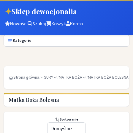
✦
Sklep dewocjonalia
Nowości
Szukaj
Koszyk
Konto
Kategorie
Strona główna
/
FIGURY
/
MATKA BOŻA
/
MATKA BOŻA BOLESNA
Matka Boża Bolesna
Sortowanie