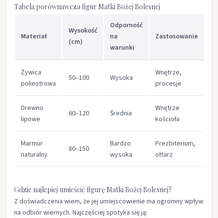
Tabela porównawcza figur Matki Bożej Bolesnej
Odporność
Wysokość
Or
Materiał
na
Zastosowanie
(cm)
ce
warunki
Żywica
Wnętrze,
50–100
Wysoka
45
poliestrowa
procesje
Drewno
Wnętrze
60–120
Średnia
12
lipowe
kościoła
Marmur
Bardzo
Prezbiterium,
80–150
35
naturalny
wysoka
ołtarz
Gdzie najlepiej umieścić figurę Matki Bożej Bolesnej?
Z doświadczenia wiem, że jej umiejscowienie ma ogromny wpływ
na odbiór wiernych. Najczęściej spotyka się ją: