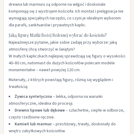
drewna lub marmuru są odporne na wilgoć i doskonale
komponują się z wystrojem kościoła. Ich montaż i pielęgnacja nie
wymagają specjalnych narzędzi, co czyni je idealnym wyborem
dla parafii, sanktuariów i prywatnych kaplic.
Jaką figurę Matki Bożej Bolesnej wybrać do kościoła?
Najważniejsze pytanie, jakie sobie zadaję przy wyborze: jaką
atmosferę chcę stworzyć w świątyni?
W małych kapliczkach najlepiej sprawdzają się figury o wysokości
40–80 cm, natomiast do dużych kościołów polecam modele
monumentalne – nawet powyżej 120 cm.
Materiały, z których powstają figury, różnią się wyglądem i
trwałością:
Żywica syntetyczna
– lekka, odporna na warunki
atmosferyczne, idealna do procesji.
Drewno lipowe lub dębowe
– szlachetne, ciepłe w odbiorze,
często rzeźbione ręcznie.
Kamień lub marmur
– prestiżowy, trwały, doskonały do
wnętrz zabytkowych kościołów.