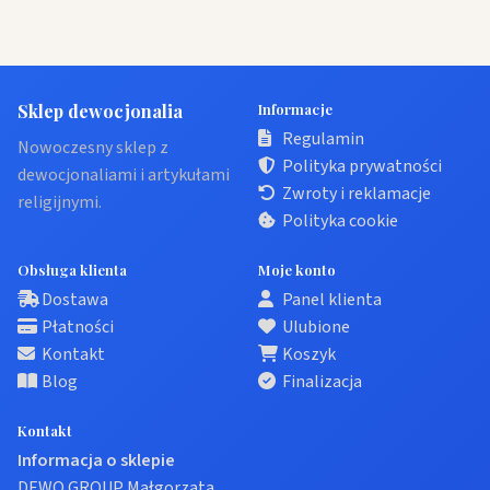
Sklep dewocjonalia
Informacje
Regulamin
Nowoczesny sklep z
Polityka prywatności
dewocjonaliami i artykułami
Zwroty i reklamacje
religijnymi.
Polityka cookie
Obsługa klienta
Moje konto
Dostawa
Panel klienta
Płatności
Ulubione
Kontakt
Koszyk
Blog
Finalizacja
Kontakt
Informacja o sklepie
DEWO GROUP Małgorzata