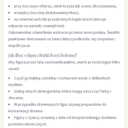
przy bocznym ołtarzu, obok krzyża lub sceny Ukrzyżowania,
w kaplicy bocznej dedykowanej Maryi,
na cmentarzach lub przydrożnych kapliczkach (wersje
odporne na warunki zewnętrzne).
Odpowiednie oświetlenie wzmocni przekaz emocjonalny. Światło
punktowe skierowane na twarz Maryi podkreśla Jej cierpienie i
współczucie.
Jak dbać o figurę Matki Bożej Bolesnej?
Aby figura przez lata zachowała piękno, warto przestrzegać kilku
zasad:
Czyść ją miękką szmatką i roztworem wody z delikatnym
mydłem.
Unikaj silnych detergentów, które mogą zniszczyć farby i
złocenia.
W przypadku drewnianych figur używaj preparatów do
konserwacji drewna.
Figury z żywicy ustawiaj z dala od bezpośredniego działania
promieni słonecznych.