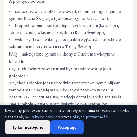
W praktyce polecam:
nabożeństwa z krótkim wprowadzeniem teologicznym do
symboli Ducha Świętego (gołębica, ogień, wiatr, oliwa);​
błogosławienie osób posługujących w parafii (katecheci,
liderzy, schola) właśnie przed ikoną Ducha Świętego;​
wykorzystywanie ikony jako punktu wyjścia do katechez o
sakramencie bierzmowania i o Trójcy Świętej.​
FAQ – najczęstsze pytania o ikony z Duchem Świętym w
kościele
Czy Duch Święty zawsze musi być przedstawiany jako
gołębica?
Nie, choć gołębica jest najbardziej rozpoznawalnym biblijnym
symbolem Ducha Świętego, używanym zarówno w scenie
potopu, jak i chrztu Jezusa, tradycja chrześcijańska zna także
inne symbole – ogień, wiatr, światło i oliwę. Ważne, by
Używamy plików cookie w celu poprawy działania serwisu i analityki.
przedstawienie było zgodne z nauką Kościoła i jasno
Szczegóły w
Polityce cookies
oraz
Polityce prywatności
.
odwoływało się do Pisma Świętego.​
Tylko niezbędne
Akceptuję
Czy ikona Ducha Świętego nadaje się tylko do kościoła, czy
także do domu?