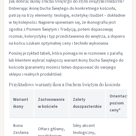
Jak dobrać ikonę Ducha Świętego do stylu świątyni i budżetu?
Dobierając ikonę Ducha Świętego do konkretnego kościoła,
patrzę na trzy elementy: teologię, estetykę i budżet – dokładnie
w tej kolejności. Najpierw upewniam się, że ikonografia jest
zgodna z Pismem Świętym i Tradycją, potem dopasowuję
rozmiar, kolorystykę i typ przedstawienia do wnętrza, a dopiero
na końcu szukam optymalnej ceny i techniki wykonania.​
Poniżej przykład tabeli, która pomaga mi w rozmowie z parafią
lub klientem wybrać najlepszy wariant ikony Ducha Świętego do
kościoła (parametry możesz łatwo dopasować do swojego
sklepu i realnych produktów):
Przykładowe warianty ikon z Duchem Świętym do kościoła
Orientacyjny
Wariant
Zastosowanie
Zalety
poziom
ikony
w kościele
duszpasterskie
ceny*
Ikona
Silny akcent
Ołtarz główny,
Zesłania
teologiczny,