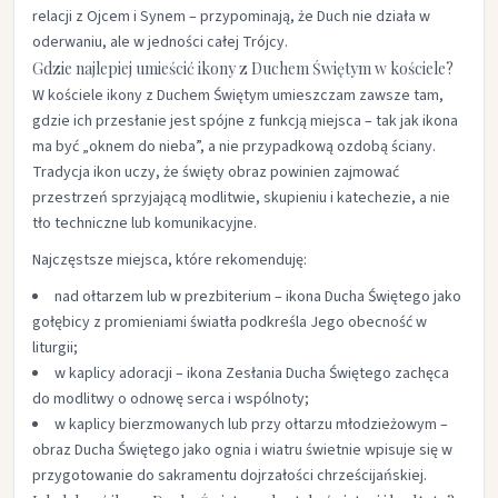
relacji z Ojcem i Synem – przypominają, że Duch nie działa w
oderwaniu, ale w jedności całej Trójcy.​
Gdzie najlepiej umieścić ikony z Duchem Świętym w kościele?
W kościele ikony z Duchem Świętym umieszczam zawsze tam,
gdzie ich przesłanie jest spójne z funkcją miejsca – tak jak ikona
ma być „oknem do nieba”, a nie przypadkową ozdobą ściany.
Tradycja ikon uczy, że święty obraz powinien zajmować
przestrzeń sprzyjającą modlitwie, skupieniu i katechezie, a nie
tło techniczne lub komunikacyjne.​
Najczęstsze miejsca, które rekomenduję:
nad ołtarzem lub w prezbiterium – ikona Ducha Świętego jako
gołębicy z promieniami światła podkreśla Jego obecność w
liturgii;​
w kaplicy adoracji – ikona Zesłania Ducha Świętego zachęca
do modlitwy o odnowę serca i wspólnoty;​
w kaplicy bierzmowanych lub przy ołtarzu młodzieżowym –
obraz Ducha Świętego jako ognia i wiatru świetnie wpisuje się w
przygotowanie do sakramentu dojrzałości chrześcijańskiej.​