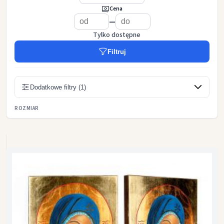
Cena
—
Tylko dostępne
Filtruj
Dodatkowe filtry (1)
ROZMIAR
A - 10,5cm x 14 cm
B - 12cm x 16cm
E - 17cm x 23cm
F - 29cm x 39cm
10x15 cm
15x20 cm
20x25 cm
30x40 cm
40x50 cm