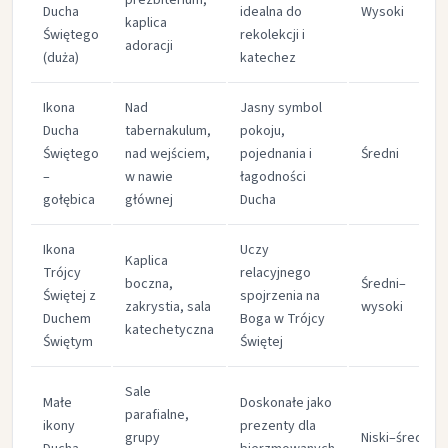
prezbiterium,
Ducha
idealna do
Wysoki
kaplica
Świętego
rekolekcji i
adoracji
(duża)
katechez
Ikona
Nad
Jasny symbol
Ducha
tabernakulum,
pokoju,
Świętego
nad wejściem,
pojednania i
Średni
–
w nawie
łagodności
gołębica
głównej
Ducha
Ikona
Uczy
Kaplica
Trójcy
relacyjnego
boczna,
Średni–
Świętej z
spojrzenia na
zakrystia, sala
wysoki
Duchem
Boga w Trójcy
katechetyczna
Świętym
Świętej
Sale
Małe
Doskonałe jako
parafialne,
ikony
prezenty dla
grupy
Niski–średni