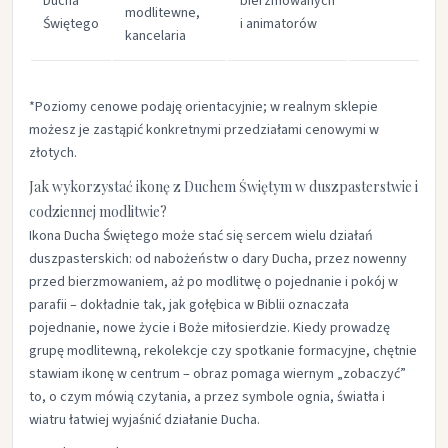
Ducha
bierzmowanych
modlitewne,
Świętego
i animatorów
kancelaria
*Poziomy cenowe podaję orientacyjnie; w realnym sklepie
możesz je zastąpić konkretnymi przedziałami cenowymi w
złotych.
Jak wykorzystać ikonę z Duchem Świętym w duszpasterstwie i
codziennej modlitwie?
Ikona Ducha Świętego może stać się sercem wielu działań
duszpasterskich: od nabożeństw o dary Ducha, przez nowenny
przed bierzmowaniem, aż po modlitwę o pojednanie i pokój w
parafii – dokładnie tak, jak gołębica w Biblii oznaczała
pojednanie, nowe życie i Boże miłosierdzie. Kiedy prowadzę
grupę modlitewną, rekolekcje czy spotkanie formacyjne, chętnie
stawiam ikonę w centrum – obraz pomaga wiernym „zobaczyć”
to, o czym mówią czytania, a przez symbole ognia, światła i
wiatru łatwiej wyjaśnić działanie Ducha.​