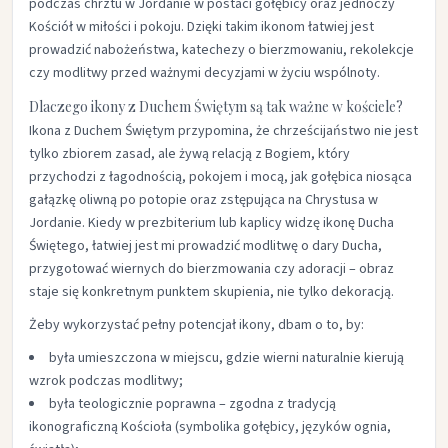
podczas chrztu w Jordanie w postaci gołębicy oraz jednoczy
Kościół w miłości i pokoju. Dzięki takim ikonom łatwiej jest
prowadzić nabożeństwa, katechezy o bierzmowaniu, rekolekcje
czy modlitwy przed ważnymi decyzjami w życiu wspólnoty.​
Dlaczego ikony z Duchem Świętym są tak ważne w kościele?
Ikona z Duchem Świętym przypomina, że chrześcijaństwo nie jest
tylko zbiorem zasad, ale żywą relacją z Bogiem, który
przychodzi z łagodnością, pokojem i mocą, jak gołębica niosąca
gałązkę oliwną po potopie oraz zstępująca na Chrystusa w
Jordanie. Kiedy w prezbiterium lub kaplicy widzę ikonę Ducha
Świętego, łatwiej jest mi prowadzić modlitwę o dary Ducha,
przygotować wiernych do bierzmowania czy adoracji – obraz
staje się konkretnym punktem skupienia, nie tylko dekoracją.​
Żeby wykorzystać pełny potencjał ikony, dbam o to, by:
była umieszczona w miejscu, gdzie wierni naturalnie kierują
wzrok podczas modlitwy;​
była teologicznie poprawna – zgodna z tradycją
ikonograficzną Kościoła (symbolika gołębicy, języków ognia,