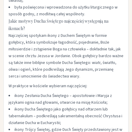
światła);​
była poświęcona i wprowadzona do użytku liturgicznego w
sposób godny, z modlitwą całej wspólnoty.​
Jakie motywy Ducha Świętego najczęściej występują na
ikonach?
Najczęściej spotykam ikony z Duchem Świętym w formie
gołębicy, która symbolizuje łagodność, pojednanie, Boże
miłosierdzie i zstąpienie Boga na człowieka – dokładnie tak, jak
w scenie chrztu Jezusa w Jordanie. Obok gołębicy bardzo ważne
są także inne biblijne symbole Ducha Świętego: wiatr, światło,
oliwa i ogień, które podkreślają Jego dynamizm, przemianę
serca i umocnienie do świadectwa wiary.​
W praktyce w kościele wybieram najczęściej:
ikony Zesłania Ducha Świętego – apostołowie i Maryja z
językami ognia nad głowami, otwarcie na misję Kościoła;​
ikony Ducha Świętego jako gołębicy nad ołtarzem lub
tabernakulum – podkreślają sakramentalną obecność Chrystusa i
działanie Ducha w Eucharystii;​
ikony Trójcy Świętej, gdzie Duch Święty przedstawiony jest w