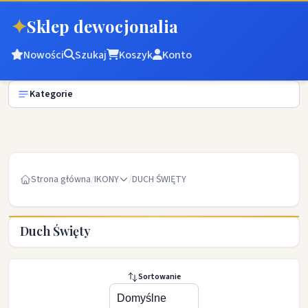
✦
Sklep dewocjonalia
Nowości
Szukaj
Koszyk
Konto
Kategorie
Strona główna
/
IKONY
/
DUCH ŚWIĘTY
Duch Święty
Sortowanie