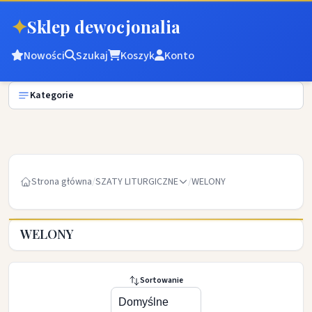
✦
Sklep dewocjonalia
Nowości
Szukaj
Koszyk
Konto
Kategorie
Strona główna
/
SZATY LITURGICZNE
/
WELONY
WELONY
Sortowanie