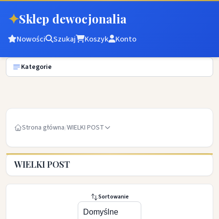
✦
Sklep dewocjonalia
Nowości
Szukaj
Koszyk
Konto
Kategorie
Strona główna
/
WIELKI POST
WIELKI POST
Sortowanie