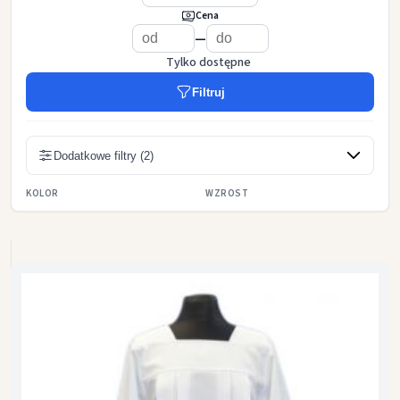
Cena
—
Tylko dostępne
Filtruj
Dodatkowe filtry (2)
KOLOR
WZROST
czerwony
blady róż
164
170
176
182
fioletowy