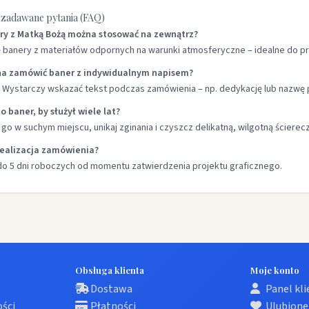
j zadawane pytania (FAQ)
ery z Matką Bożą można stosować na zewnątrz?
ę banery z materiałów odpornych na warunki atmosferyczne – idealne do pr
na zamówić baner z indywidualnym napisem?
 Wystarczy wskazać tekst podczas zamówienia – np. dedykację lub nazwę p
 o baner, by służył wiele lat?
go w suchym miejscu, unikaj zginania i czyszcz delikatną, wilgotną ścierec
 realizacja zamówienia?
o 5 dni roboczych od momentu zatwierdzenia projektu graficznego.
Obsługa klienta
Moje konto
Dostawa
Panel kl
ości
Płatności
Ulubione