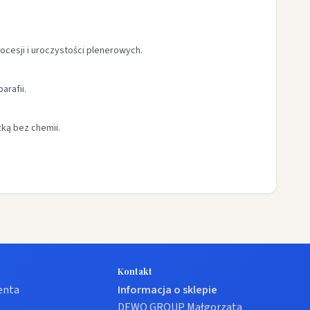
ocesji i uroczystości plenerowych.
arafii.
zką bez chemii.
Kontakt
ienta
Informacja o sklepie
DEWO GROUP Małgorzata