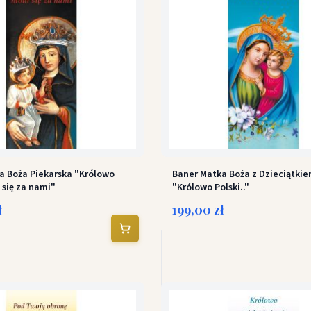
a Boża Piekarska "Królowo
Baner Matka Boża z Dzieciątki
 się za nami"
"Królowo Polski.."
ł
199,00 zł