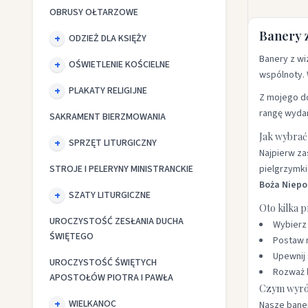
OBRUSY OŁTARZOWE
Banery z
ODZIEŻ DLA KSIĘŻY
Banery z wi
OŚWIETLENIE KOŚCIELNE
wspólnoty. 
PLAKATY RELIGIJNE
Z mojego do
rangę wydar
SAKRAMENT BIERZMOWANIA
Jak wybrać
SPRZĘT LITURGICZNY
Najpierw za
STROJE I PELERYNY MINISTRANCKIE
pielgrzymki
Boża Niepo
SZATY LITURGICZNE
Oto kilka 
UROCZYSTOŚĆ ZESŁANIA DUCHA
Wybier
ŚWIĘTEGO
Postaw 
Upewnij 
UROCZYSTOŚĆ ŚWIĘTYCH
Rozważ
APOSTOŁÓW PIOTRA I PAWŁA
Czym wyróż
WIELKANOC
Nasze baner