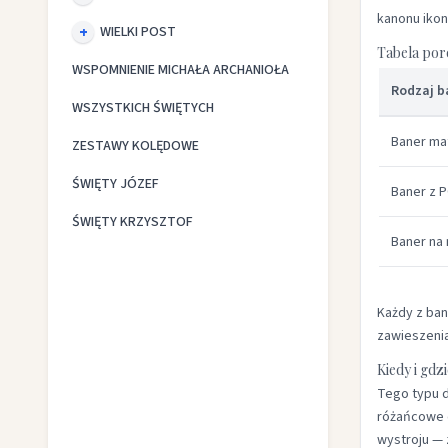
kanonu ikon
WIELKI POST
Tabela po
WSPOMNIENIE MICHAŁA ARCHANIOŁA
Rodzaj b
WSZYSTKICH ŚWIĘTYCH
Baner ma
ZESTAWY KOLĘDOWE
ŚWIĘTY JÓZEF
Baner z P
ŚWIĘTY KRZYSZTOF
Baner na 
Każdy z ba
zawieszenia
Kiedy i gdz
Tego typu d
różańcowe c
wystroju — 