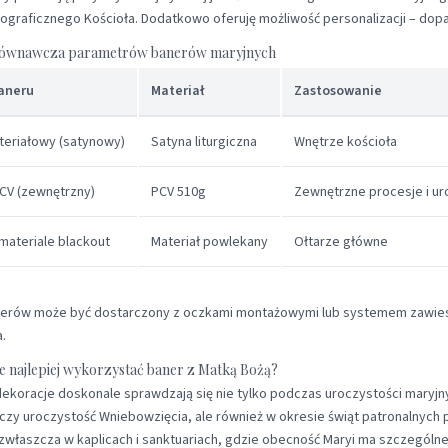
ograficznego Kościoła. Dodatkowo oferuję możliwość personalizacji – dopas
równawcza parametrów banerów maryjnych
aneru
Materiał
Zastosowanie
teriałowy (satynowy)
Satyna liturgiczna
Wnętrze kościoła
CV (zewnętrzny)
PCV 510g
Zewnętrzne procesje i ur
materiale blackout
Materiał powlekany
Ołtarze główne
nerów może być dostarczony z oczkami montażowymi lub systemem zawies
.
ie najlepiej wykorzystać baner z Matką Bożą?
ekoracje doskonale sprawdzają się nie tylko podczas uroczystości maryjn
zy uroczystość Wniebowzięcia, ale również w okresie świąt patronalnych p
zwłaszcza w kaplicach i sanktuariach, gdzie obecność Maryi ma szczególne