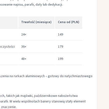
owanie napisu, parafii, daty lub dedykacji.
Trwałość (miesiące)
Cena od (PLN)
24+
149
oczystości
36+
179
48+
199
zenia na rurkach aluminiowych – gotowy do natychmiastowego
ych, takich jak majówki, październikowe nabożeństwa
arafii. W wielu wspólnotach banery stanowią stały element
 znaczenie.