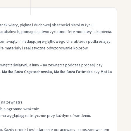
znak wiary, piękna i duchowej obecności Maryi w życiu
rafialnych, pomagają stworzyć atmosferę modlitwy i skupienia.
eń świątyni, nadając jej wyjątkowego charakteru i podkreślając
łe materiały i realistyczne odwzorowanie kolorów.
wnątrz świątyni, a inny – na zewnątrz podczas procesji czy
p.
Matka Boża Częstochowska
,
Matka Boża Fatimska
czy
Matka
ć na zewnątrz.
obią ogromne wrażenie.
czemu wyglądają estetycznie przy każdym oświetleniu.
go. Każdy projekt jest starannie opracowany, z poszanowaniem