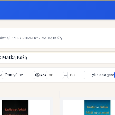
łówna
/
BANERY
/
BANERY Z MATKĄ BOŻĄ
z Matką Bożą
—
Tylko dostępne
ie
Cena