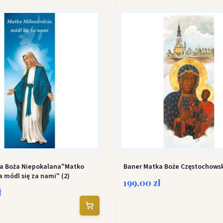
a Boża Niepokalana"Matko
Baner Matka Boże Częstochows
a módl się za nami" (2)
199,00 zł
ł