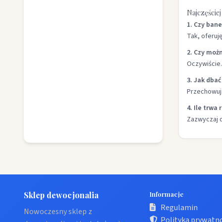
Najczęście
1. Czy ban
Tak, oferuj
2. Czy moż
Oczywiście.
3. Jak dbać
Przechowuj 
4. Ile trwa
Zazwyczaj d
Sklep dewocjonalia
Informacje
Regulamin
Nowoczesny sklep z
Polityka prywatn