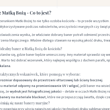
 Matką Bożą - Co to jest?
zerunkiem Matki Bożej to nie tylko ozdoba kościoła – to przede wszystkim 
Wykorzystywane podczas nabożeństw, uroczystości maryjnych czy świąt pa
świadczenia wynika, że właściwie dobrany baner potrafi odmienić przestrz
zenia liturgicznego. Właśnie dlatego stawiam na wysoką jakość druku, trwa
 idealny baner z Matką Bożą do kościoła?
stanów się, gdzie baner będzie umieszczony. Inny materiał sprawdzi się we
. Warto też dobrać wizerunek, który najlepiej współgra z duchem parafii, n
kalana
.
praktycznych wskazówek, które pomogą w wyborze:
z
rozmiar dopasowany do przestrzeni ołtarzowej lub ściany bocznej
.
na
materiał odporny na promieniowanie UV i wilgoć
, jeśli baner ma wisie
się, że
wydruk jest fotograficznej jakości
– detale w oczach Matki Bożej r
banery na materiale blackout
, które nie przepuszczają światła, dzięki 
niają się nasze banery maryjne?
y powstają przy użyciu najwyższej jakości technologii druku sublimacyjne