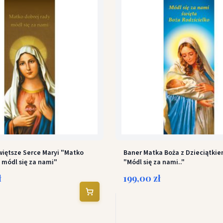
więtsze Serce Maryi "Matko
Baner Matka Boża z Dzieciątki
 módl się za nami"
"Módl się za nami.."
ł
199,00 zł