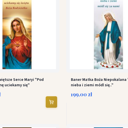
więtsze Serce Maryi "Pod
Baner Matka Boża Niepokalana
nę uciekamy się"
nieba i ziemi módl się.."
ł
199,00 zł