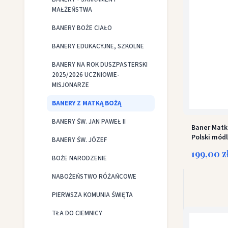
MAŁŻEŃSTWA
BANERY BOŻE CIAŁO
BANERY EDUKACYJNE, SZKOLNE
BANERY NA ROK DUSZPASTERSKI
2025/2026 UCZNIOWIE-
MISJONARZE
BANERY Z MATKĄ BOŻĄ
BANERY ŚW. JAN PAWEŁ II
Baner Matk
Polski módl
BANERY ŚW. JÓZEF
199,00 z
BOŻE NARODZENIE
NABOŻEŃSTWO RÓŻAŃCOWE
PIERWSZA KOMUNIA ŚWIĘTA
TŁA DO CIEMNICY