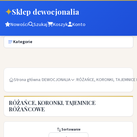
✦
Sklep dewocjonalia
Nowości
Szukaj
Koszyk
Konto
Kategorie
Strona główna
/
DEWOCJONALIA
/
RÓŻAŃCE, KORONKI, TAJEMNIC
RÓŻAŃCE, KORONKI, TAJEMNICE
RÓŻAŃCOWE
Sortowanie