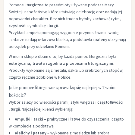
Pomoce liturgiczne to przedmioty używane podczas Mszy
Świętej i nabożeństw, które ułatwiają celebrację oraz nadają jej
odpowiedni charakter. Bez nich trudno byłoby zachować rytm,
czystość i symbolikę liturgii.
Przykład: ampułki pomagają wygodnie przynosić wino i wodę,
lichtarze nadają ołtarzowi blasku, a podstawki i pateny utrzymują
porządek przy udzielaniu Komunii.
W moim sklepie dbam o to, by każda pomoc liturgiczna była
estetyczna, trwała i zgodna z przepisami liturgicznymi
.
Produkty wykonane są z metalu, szkła lub srebrzonych stopów,
często ręcznie zdobione w Polsce.
Jakie pomoce liturgiczne sprawdzą się najlepiej w Twoim
kościele?
Wybór zależy od wielkości parafii, stylu wnętrza i częstotliwości
liturgii. Najczęściej klienci wybierają:
Ampułki i tacki
– praktyczne i łatwe do czyszczenia, często
w komplecie z podstawą.
Kielichy i pateny
– wykonane z mosiądzu lub srebra,