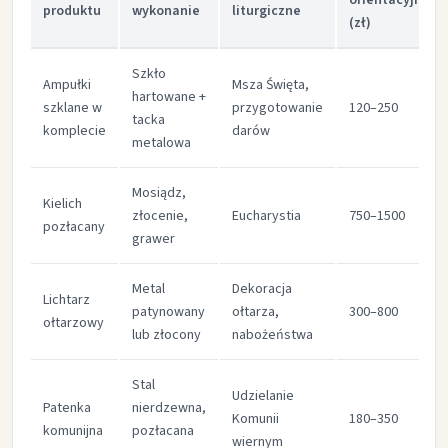
orientacyjna
produktu
wykonanie
liturgiczne
(zł)
Szkło
Ampułki
Msza Święta,
hartowane +
szklane w
przygotowanie
120–250
tacka
komplecie
darów
metalowa
Mosiądz,
Kielich
złocenie,
Eucharystia
750–1500
pozłacany
grawer
Metal
Dekoracja
Lichtarz
patynowany
ołtarza,
300–800
ołtarzowy
lub złocony
nabożeństwa
Stal
Udzielanie
Patenka
nierdzewna,
Komunii
180–350
komunijna
pozłacana
wiernym