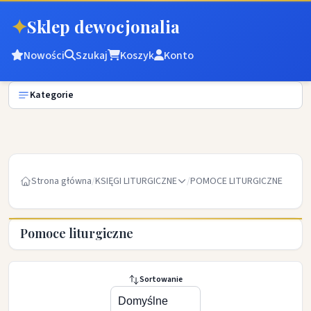
✦
Sklep dewocjonalia
Nowości
Szukaj
Koszyk
Konto
Kategorie
Strona główna
/
KSIĘGI LITURGICZNE
/
POMOCE LITURGICZNE
Pomoce liturgiczne
Sortowanie