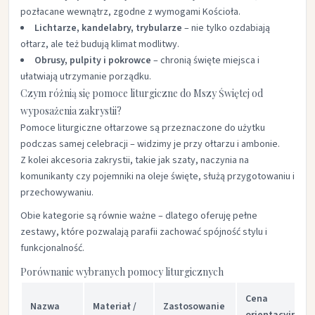
pozłacane wewnątrz, zgodne z wymogami Kościoła.
Lichtarze, kandelabry, trybularze
– nie tylko ozdabiają
ołtarz, ale też budują klimat modlitwy.
Obrusy, pulpity i pokrowce
– chronią święte miejsca i
ułatwiają utrzymanie porządku.
Czym różnią się pomoce liturgiczne do Mszy Świętej od
wyposażenia zakrystii?
Pomoce liturgiczne ołtarzowe są przeznaczone do użytku
podczas samej celebracji – widzimy je przy ołtarzu i ambonie.
Z kolei akcesoria zakrystii, takie jak szaty, naczynia na
komunikanty czy pojemniki na oleje święte, służą przygotowaniu i
przechowywaniu.
Obie kategorie są równie ważne – dlatego oferuję pełne
zestawy, które pozwalają parafii zachować spójność stylu i
funkcjonalność.
Porównanie wybranych pomocy liturgicznych
Cena
Nazwa
Materiał /
Zastosowanie