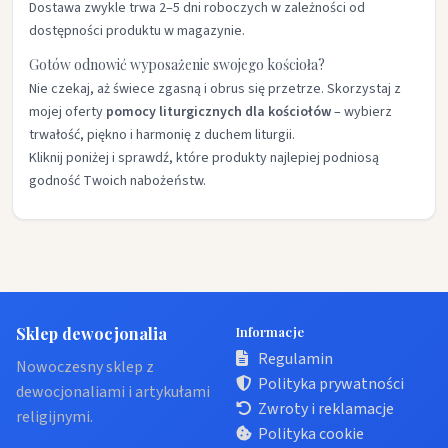
Dostawa zwykle trwa 2–5 dni roboczych w zależności od
dostępności produktu w magazynie.
Gotów odnowić wyposażenie swojego kościoła?
Nie czekaj, aż świece zgasną i obrus się przetrze. Skorzystaj z
mojej oferty
pomocy liturgicznych dla kościołów
– wybierz
trwałość, piękno i harmonię z duchem liturgii.
Kliknij poniżej i sprawdź, które produkty najlepiej podniosą
godność Twoich nabożeństw.
Sklep dewocjonalia
Informacje
Regulamin
Nowoczesny sklep z
Polityka prywatności
dewocjonaliami i artykułami
Zwroty i reklamacje
religijnymi.
Polityka cookie