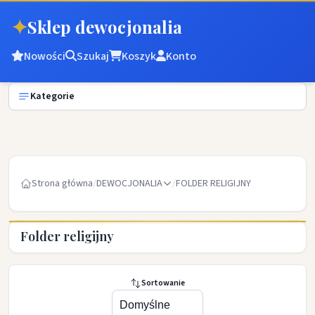
✦
Sklep dewocjonalia
Nowości
Szukaj
Koszyk
Konto
Kategorie
Strona główna
/
DEWOCJONALIA
/
FOLDER RELIGIJNY
Folder religijny
Sortowanie