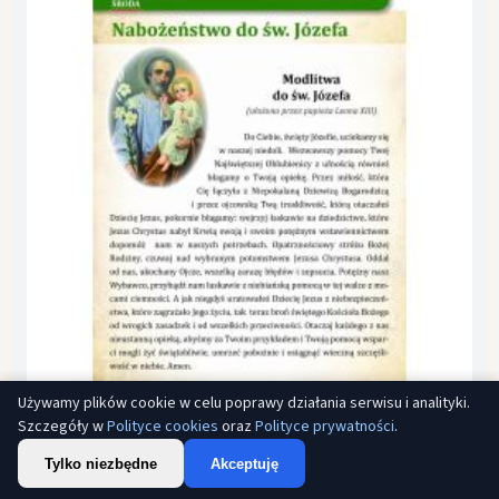
Używamy plików cookie w celu poprawy działania serwisu i analityki.
Szczegóły w
Polityce cookies
oraz
Polityce prywatności
.
Tylko niezbędne
Akceptuję
Nabożeństwo do Świętego Józefa - format A5