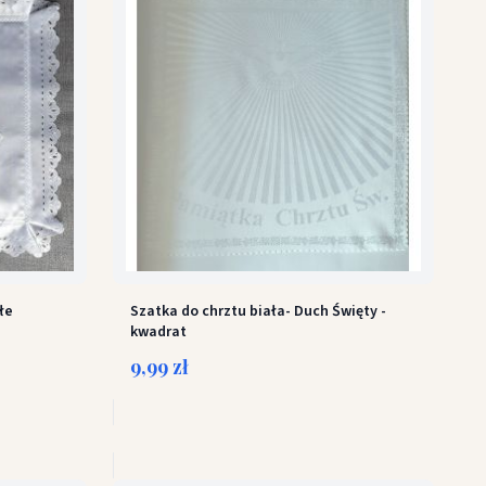
łe
Szatka do chrztu biała- Duch Święty -
kwadrat
9,99 zł