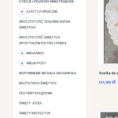
STROJE I PELERYNY MINISTRANCKIE
SZATY LITURGICZNE
UROCZYSTOŚĆ ZESŁANIA DUCHA
ŚWIĘTEGO
UROCZYSTOŚĆ ŚWIĘTYCH
APOSTOŁÓW PIOTRA I PAWŁA
WIELKANOC
WIELKI POST
WSPOMNIENIE MICHAŁA ARCHANIOŁA
Szatka do c
10,99 zł
WSZYSTKICH ŚWIĘTYCH
ZESTAWY KOLĘDOWE
ŚWIĘTY JÓZEF
ŚWIĘTY KRZYSZTOF