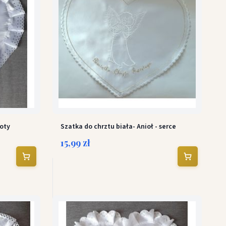
łoty
Szatka do chrztu biała- Anioł - serce
15,99 zł