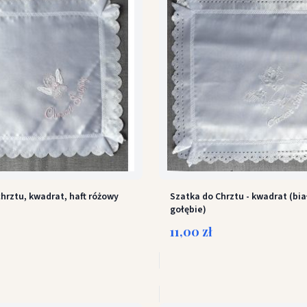
hrztu, kwadrat, haft różowy
Szatka do Chrztu - kwadrat (bia
gołębie)
11,00 zł