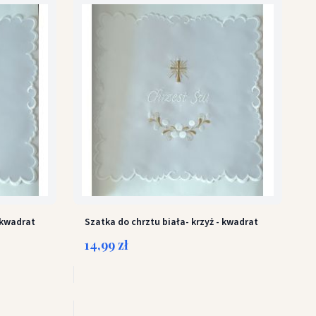
 kwadrat
Szatka do chrztu biała- krzyż - kwadrat
14,99 zł