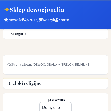
✦
Sklep dewocjonalia
Nowości
Szukaj
Koszyk
Konto
Kategorie
Strona główna
/
DEWOCJONALIA
/
BRELOKI RELIGIJNE
Breloki religijne
Sortowanie