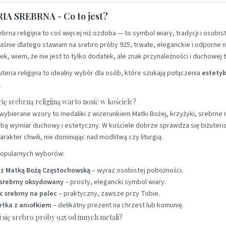
IA SREBRNA - Co to jest?
rebrna religijna to coś więcej niż ozdoba — to symbol wiary, tradycji i oso
łaśnie dlatego stawiam na srebro próby 925, trwałe, eleganckie i odporne 
ek, wiem, że nie jest to tylko dodatek, ale znak przynależności i duchowej 
uteria religijna to idealny wybór dla osób, które szukają połączenia
estetyk
.
rię srebrną religijną warto nosić w kościele?
 wybierane wzory to medaliki z wizerunkiem Matki Bożej, krzyżyki, srebrne
obą wymiar duchowy i estetyczny. W kościele dobrze sprawdza się biżuteri
rakter chwili, nie dominując nad modlitwą czy liturgią.
popularnych wyborów:
 z Matką Bożą Częstochowską
– wyraz osobistej pobożności.
 srebrny oksydowany
– prosty, elegancki symbol wiary.
c srebrny na palec
– praktyczny, zawsze przy Tobie.
etka z aniołkiem
– delikatny prezent na chrzest lub komunię.
się srebro próby 925 od innych metali?