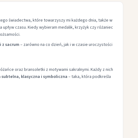
bistego świadectwa, które towarzyszy mi każdego dnia, także w
na upływ czasu. Kiedy wybieram medalik, krzyżyk czy różaniec
tożsamości.
i z sacrum
– zarówno na co dzień, jak i w czasie uroczystości
 różańce oraz bransoletki z motywami sakralnymi. Każdy z nich
a
subtelna, klasyczna i symboliczna
– taka, która podkreśla