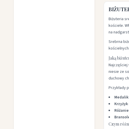
BIŻUTER
Biżuteria s
kościele. W
na nadgarst
Srebrna biż
kościelnych
Jaką biżute
Najczęściej
niesie ze s
duchowy cha
Przykłady 
Medalik
Krzyżyk
Różanie
Bransol
Czym różni 