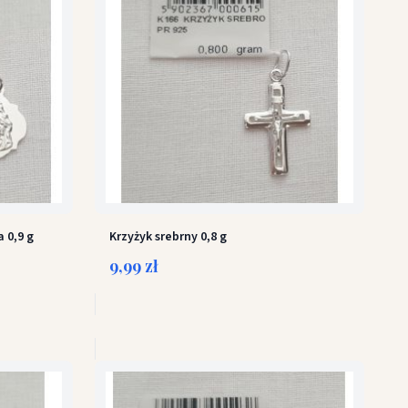
 0,9 g
Krzyżyk srebrny 0,8 g
9,99 zł