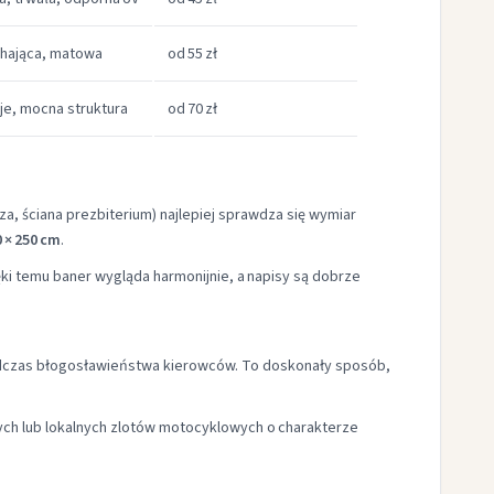
hająca, matowa
od 55 zł
je, mocna struktura
od 70 zł
za, ściana prezbiterium) najlepiej sprawdza się wymiar
 × 250 cm
.
ki temu baner wygląda harmonijnie, a napisy są dobrze
podczas błogosławieństwa kierowców. To doskonały sposób,
ych lub lokalnych zlotów motocyklowych o charakterze