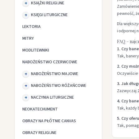
KSIĄŻKI RELIGIJNE
Zamówienie 
pewność, że
KSIĘGI LITURGICZNE
Dla większy
LEKTORIA
i odpornej 
MITRY
FAQ – najc
1. Czy ban
MODLITEWNIKI
Tak, banery
NABOŻEŃSTWO CZERWCOWE
2. Czy możn
Oczywiście 
NABOŻEŃSTWO MAJOWE
3. Jak dłu
NABOŻEŃSTWO RÓŻAŃCOWE
Zazwyczaj 2
NACZYNIA LITURGICZNE
4. Czy ban
Tak, każdy 
NEOKATECHUMENT
5. Czy ofer
OBRAZY NA PŁÓTNIE CANVAS
Tak, pomaga
OBRAZY RELIGIJNE