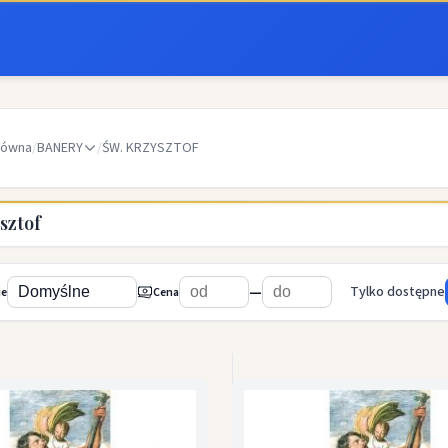
łówna
/
BANERY
/
ŚW. KRZYSZTOF
sztof
—
Tylko dostępne
ie
Cena