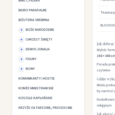
BIRET, PIUSKA
BIURO PARAFIALNE
Tkanina 
BIŻUTERIA SREBRNA
BLOCKOUT
BOŻE NARODZENIE
CHRZEST ŚWIĘTY
Jak dobrać
DEWOCJONALIA
Wybór forma
150 × 300 c
FIGURY
Porada prak
IKONY
czytelne.
KOMUNIKANTY I HOSTIE
Gdzie wyko
Wielu probo
KOMŻE MINISTRANCKIE
by zwrócić
KOSZULE KAPŁAŃSKIE
Dodatkowo w
religijnym.
KRZYŻE OŁTARZOWE, PROCESYJNE
Jak złożyć