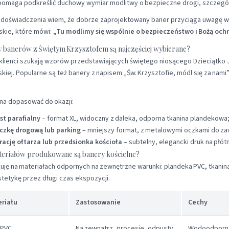
pomaga podkreślić duchowy wymiar modlitwy o bezpieczne drogi, szczegól
doświadczenia wiem, że dobrze zaprojektowany baner przyciąga uwagę wie
skie, które mówi:
„Tu modlimy się wspólnie o bezpieczeństwo i Bożą ochr
y banerów z Świętym Krzysztofem są najczęściej wybierane?
 klienci szukają wzorów przedstawiających świętego niosącego Dzieciątko J
skiej. Popularne są też banery z napisem „Św. Krzysztofie, módl się za na
.
na dopasować do okazji:
st parafialny
– format XL, widoczny z daleka, odporna tkanina plandekowa
iczkę drogową lub parking
– mniejszy format, z metalowymi oczkami do za
rację ołtarza lub przedsionka kościoła
– subtelny, elegancki druk na płótn
ateriałów produkowane są banery kościelne?
uję na materiałach odpornych na zewnętrzne warunki: plandeka PVC, tkani
estetykę przez długi czas ekspozycji.
riału
Zastosowanie
Cechy
 PVC
Na zewnątrz, procesje, odpusty
Wodoodporna,