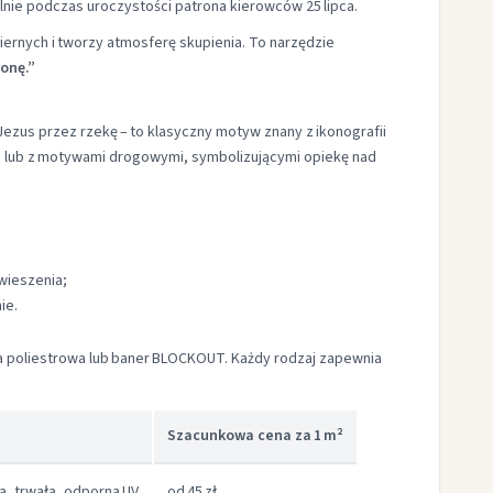
nie podczas uroczystości patrona kierowców 25 lipca.
rnych i tworzy atmosferę skupienia. To narzędzie
onę.”
ezus przez rzekę – to klasyczny motyw znany z ikonografii
mi” lub z motywami drogowymi, symbolizującymi opiekę nad
;
wieszenia;
ie.
na poliestrowa lub baner BLOCKOUT. Każdy rodzaj zapewnia
Szacunkowa cena za 1 m²
 trwała, odporna UV
od 45 zł