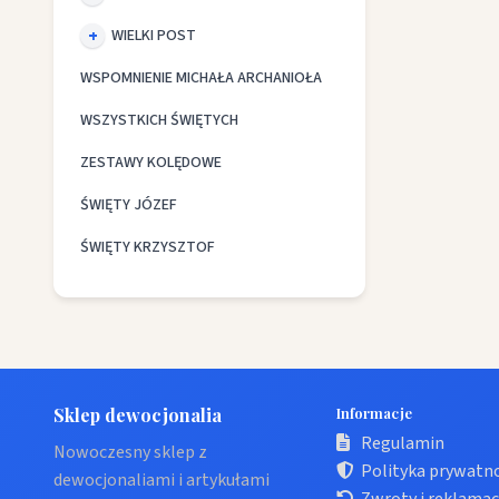
WIELKI POST
WSPOMNIENIE MICHAŁA ARCHANIOŁA
WSZYSTKICH ŚWIĘTYCH
ZESTAWY KOLĘDOWE
ŚWIĘTY JÓZEF
ŚWIĘTY KRZYSZTOF
Sklep dewocjonalia
Informacje
Regulamin
Nowoczesny sklep z
Polityka prywatn
dewocjonaliami i artykułami