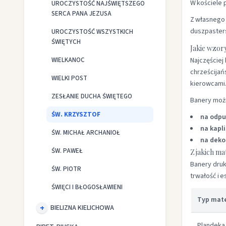
W kościele 
UROCZYSTOŚĆ NAJŚWIĘTSZEGO
SERCA PANA JEZUSA
Z własnego 
duszpaster
UROCZYSTOŚĆ WSZYSTKICH
ŚWIĘTYCH
Jakie wzor
WIELKANOC
Najczęściej
chrześcijań
WIELKI POST
kierowcami
ZESŁANIE DUCHA ŚWIĘTEGO
Banery moż
ŚW. KRZYSZTOF
na odpu
na kapl
ŚW. MICHAŁ ARCHANIOŁ
na deko
ŚW. PAWEŁ
Z jakich m
Banery druk
ŚW. PIOTR
trwałość i 
ŚWIĘCI I BŁOGOSŁAWIENI
Typ mate
BIELIZNA KIELICHOWA
Plandeka