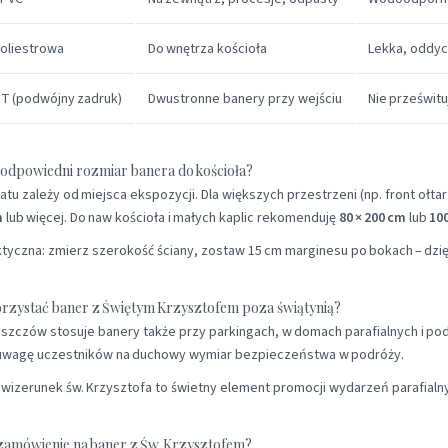
poliestrowa
Do wnętrza kościoła
Lekka, oddyc
 (podwójny zadruk)
Dwustronne banery przy wejściu
Nie prześwitu
 odpowiedni rozmiar banera do kościoła?
tu zależy od miejsca ekspozycji. Dla większych przestrzeni (np. front ołtar
m
lub więcej. Do naw kościoła i małych kaplic rekomenduję
80 × 200 cm
lub
100
tyczna: zmierz szerokość ściany, zostaw 15 cm marginesu po bokach – dzię
rzystać baner z Świętym Krzysztofem poza świątynią?
szczów stosuje banery także przy parkingach, w domach parafialnych i 
 uwagę uczestników na duchowy wymiar bezpieczeństwa w podróży.
izerunek św. Krzysztofa to świetny element promocji wydarzeń parafialn
 zamówienie na baner z Św. Krzysztofem?