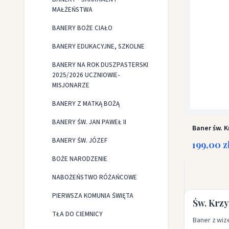
MAŁŻEŃSTWA
BANERY BOŻE CIAŁO
BANERY EDUKACYJNE, SZKOLNE
BANERY NA ROK DUSZPASTERSKI
2025/2026 UCZNIOWIE-
MISJONARZE
BANERY Z MATKĄ BOŻĄ
BANERY ŚW. JAN PAWEŁ II
Baner św. K
BANERY ŚW. JÓZEF
199,00 z
BOŻE NARODZENIE
NABOŻEŃSTWO RÓŻAŃCOWE
PIERWSZA KOMUNIA ŚWIĘTA
Św. Krzy
TŁA DO CIEMNICY
Baner z wiz