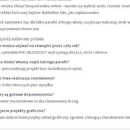
można złożyć bezpośrednio online – wystarczy wybrać wzór, rozmiar i mate
 efekt końcowy będzie dokładnie taki, jaki zaplanowałeś.
ch zamówień (np. dla kilku parafii) oferuję rabaty i szybszą realizację. Dru
na promienie słoneczne.
zęściej zadawane pytania
er można używać na zewnątrz przez cały rok?
 z plandeki PVC i BLOCKOUT wytrzymują deszcz, mróz i słońce.
a dodać własny napis lub logo parafii?
– personalizuję projekt bez dodatkowych opłat.
go trwa realizacja zamówienia?
–5 dni roboczych plus wysyłka.
ery są gotowe do powieszenia?
baner ma metalowe oczka i laminowany brzeg.
ujecie projekty graficzne?
m dobrać kolorystykę i układ graficzny zgodnie z liturgią i charakterem świ