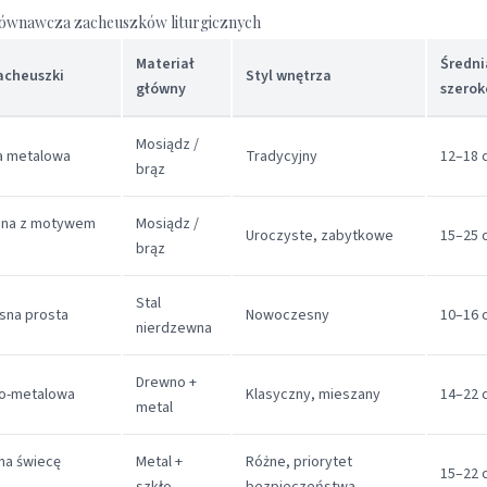
ównawcza zacheuszków liturgicznych
Materiał
Średni
acheuszki
Styl wnętrza
główny
szerok
Mosiądz /
a metalowa
Tradycyjny
12–18 
brąz
ana z motywem
Mosiądz /
Uroczyste, zabytkowe
15–25 
m
brąz
Stal
na prosta
Nowoczesny
10–16 
nierdzewna
Drewno +
o-metalowa
Klasyczny, mieszany
14–22 
metal
na świecę
Metal +
Różne, priorytet
15–22 