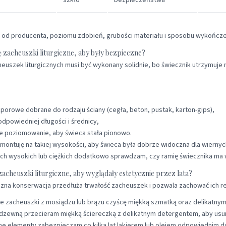
szkło
bezpieczeństwa
 od producenta, poziomu zdobień, grubości materiału i sposobu wykończen
 zacheuszki liturgiczne, aby były bezpieczne?
euszek liturgicznych musi być wykonany solidnie, bo świecznik utrzymuje ni
zporowe dobrane do rodzaju ściany (cegła, beton, pustak, karton-gips),
odpowiedniej długości i średnicy,
e poziomowanie, aby świeca stała pionowo.
montuję na takiej wysokości, aby świeca była dobrze widoczna dla wiern
ch wysokich lub ciężkich dodatkowo sprawdzam, czy ramię świecznika ma w
zacheuszki liturgiczne, aby wyglądały estetycznie przez lata?
na konserwacja przedłuża trwałość zacheuszek i pozwala zachować ich r
e zacheuszki z mosiądzu lub brązu czyścę miękką szmatką oraz delikatny
rdzewną przecieram miękką ściereczką z delikatnym detergentem, aby usuną
ne elementy zabezpieczam co kilka lat lakierem lub olejem odpowiednim 