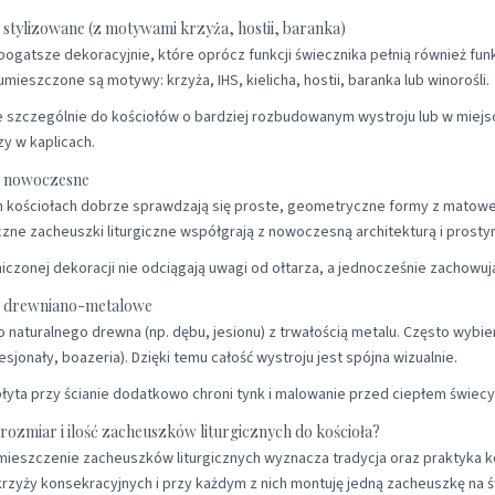
 stylizowane (z motywami krzyża, hostii, baranka)
ogatsze dekoracyjnie, które oprócz funkcji świecznika pełnią również fun
mieszczone są motywy: krzyża, IHS, kielicha, hostii, baranka lub winorośli.
 szczególnie do kościołów o bardziej rozbudowanym wystroju lub w miejsc
y w kaplicach.
i nowoczesne
kościołach dobrze sprawdzają się proste, geometryczne formy z matowego 
czne zacheuszki liturgiczne współgrają z nowoczesną architekturą i prost
niczonej dekoracji nie odciągają uwagi od ołtarza, a jednocześnie zachowują 
i drewniano-metalowe
o naturalnego drewna (np. dębu, jesionu) z trwałością metalu. Często wybi
esjonały, boazeria). Dzięki temu całość wystroju jest spójna wizualnie.
łyta przy ścianie dodatkowo chroni tynk i malowanie przed ciepłem świe
rozmiar i ilość zacheuszków liturgicznych do kościoła?
zmieszczenie zacheuszków liturgicznych wyznacza tradycja oraz praktyka 
rzyży konsekracyjnych i przy każdym z nich montuję jedną zacheuszkę na ś