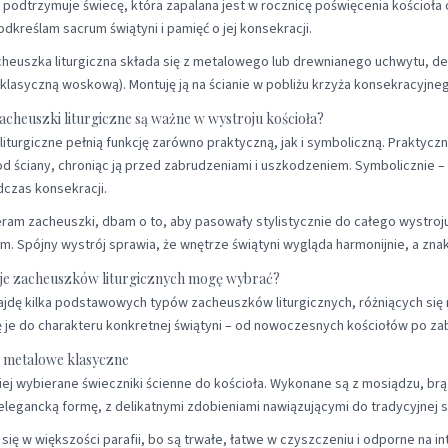
podtrzymuje świecę, która zapalana jest w rocznicę poświęcenia kościoła 
dkreślam sacrum świątyni i pamięć o jej konsekracji.
euszka liturgiczna składa się z metalowego lub drewnianego uchwytu, dek
 klasyczną woskową). Montuję ją na ścianie w pobliżu krzyża konsekracyjneg
acheuszki liturgiczne są ważne w wystroju kościoła?
liturgiczne pełnią funkcję zarówno praktyczną, jak i symboliczną. Praktyc
od ściany, chroniąc ją przed zabrudzeniami i uszkodzeniem. Symbolicznie –
dczas konsekracji.
ram zacheuszki, dbam o to, aby pasowały stylistycznie do całego wystroju 
m. Spójny wystrój sprawia, że wnętrze świątyni wygląda harmonijnie, a znaki
aje zacheuszków liturgicznych mogę wybrać?
ajdę kilka podstawowych typów zacheuszków liturgicznych, różniących się
je do charakteru konkretnej świątyni – od nowoczesnych kościołów po zab
 metalowe klasyczne
iej wybierane świeczniki ścienne do kościoła. Wykonane są z mosiądzu, brązu
 elegancką formę, z delikatnymi zdobieniami nawiązującymi do tradycyjnej sz
się w większości parafii, bo są trwałe, łatwe w czyszczeniu i odporne na 