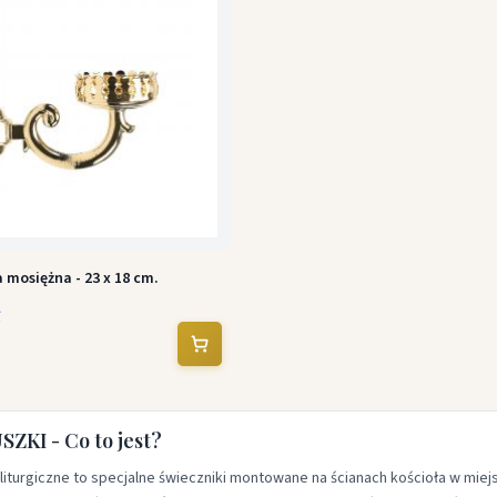
mosiężna - 23 x 18 cm.
ł
ZKI - Co to jest?
liturgiczne to specjalne świeczniki montowane na ścianach kościoła w mie