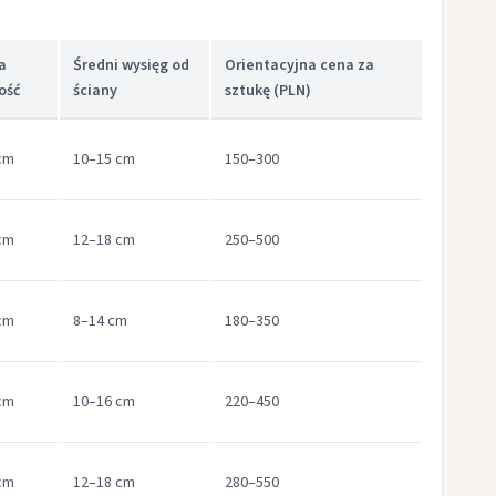
a
Średni wysięg od
Orientacyjna cena za
ość
ściany
sztukę (PLN)
cm
10–15 cm
150–300
cm
12–18 cm
250–500
cm
8–14 cm
180–350
cm
10–16 cm
220–450
cm
12–18 cm
280–550