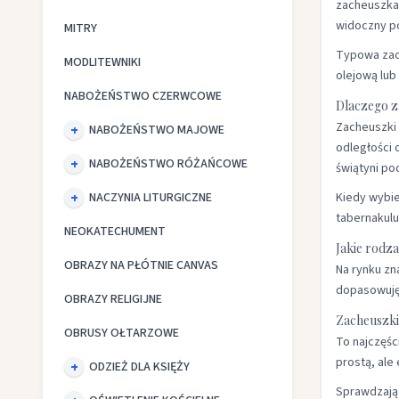
zacheuszka 
widoczny po
MITRY
Typowa zach
MODLITEWNIKI
olejową lub
NABOŻEŃSTWO CZERWCOWE
Dlaczego z
Zacheuszki 
NABOŻEŃSTWO MAJOWE
odległości 
NABOŻEŃSTWO RÓŻAŃCOWE
świątyni po
NACZYNIA LITURGICZNE
Kiedy wybie
tabernakulu
NEOKATECHUMENT
Jakie rodz
OBRAZY NA PŁÓTNIE CANVAS
Na rynku zn
dopasowuję 
OBRAZY RELIGIJNE
Zacheuszki
OBRUSY OŁTARZOWE
To najczęśc
prostą, ale
ODZIEŻ DLA KSIĘŻY
Sprawdzają 