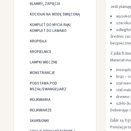
KLAMRY, ZAPIĘCIA
Jeśli planu
KOCIOŁKI NA WODĘ ŚWIĘCONĄ
wysokoś
szerokoś
KOMPLET DO MYCIA RĄK/
odległo
KOMPLET DO LAWABO
Średnio zac
KROPIDŁA
bezpiecznej
KROPIELNICE
Z jakich ma
Materiał ma
LAMPKI WIECZNE
mosiądz 
MONSTRANCJE
brąz – c
stal ni
PODSTAWA POD
MSZAŁ/EWANGELIARZ
stal ma
drewno 
RELIKWIARIA
szkło (k
Dobierając 
RELIKWIARZE
Jakie są t
SKARBONKI
Poniżej prz