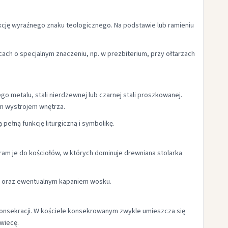
kcję wyraźnego znaku teologicznego. Na podstawie lub ramieniu
ach o specjalnym znaczeniu, np. w prezbiterium, przy ołtarzach
metalu, stali nierdzewnej lub czarnej stali proszkowanej.
ym wystrojem wnętrza.
pełną funkcję liturgiczną i symbolikę.
eram je do kościołów, w których dominuje drewniana stolarka
cy oraz ewentualnym kapaniem wosku.
konsekracji. W kościele konsekrowanym zwykle umieszcza się
wiecę.