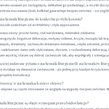
 wosku usuwam po zastygnięciu, delikatnie go podważając, a resztki doc
ontrola mocowania (śrub, kołków) gwarantuje bezpieczeństwo – szczególnie
zacheuszki liturgiczne do konkretnego stylu kościoła?
uszek uzależniam od architektury i stylu wyposażenia:
nowoczesny: proste formy, stal nierdzewna, minimalne zdobienia.
neogotycki: bogatsze dekoracje, motywy roślinne, krzyże, mosiądz lub br
wiejski, drewniany: zacheuszki drewniano-metalowe, ciepłe odcienie, pros
, sanktuarium: świeczniki stylizowane, złocone, z rozbudowaną dekoracją
iam wystrój, staram się dobrać zacheuszki tak, aby współgrały z istniejącym
ęściej zadawane pytania o zacheuszki liturgiczne
Ile zacheuszków litur
 instaluje się dwanaście zacheuszek – po jednej przy każdym krzyżu konse
 projektu konsekracji.
tosować w zacheuszkach świece olejowe?
e olejowe są często stosowane ze względu na wygodę i bezpieczeństwo. 
szki liturgiczne są objęte wymogami prawa budowlanego?