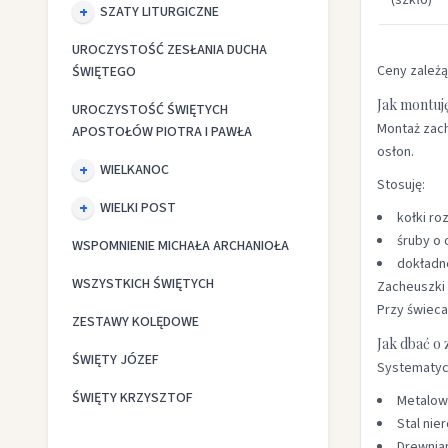
(szkło)
SZATY LITURGICZNE
UROCZYSTOŚĆ ZESŁANIA DUCHA
Ceny zależą
ŚWIĘTEGO
Jak montuję
UROCZYSTOŚĆ ŚWIĘTYCH
Montaż zach
APOSTOŁÓW PIOTRA I PAWŁA
osłon.
WIELKANOC
Stosuję:
WIELKI POST
kołki ro
śruby o 
WSPOMNIENIE MICHAŁA ARCHANIOŁA
dokładn
WSZYSTKICH ŚWIĘTYCH
Zacheuszki 
Przy świeca
ZESTAWY KOLĘDOWE
Jak dbać o 
ŚWIĘTY JÓZEF
Systematycz
ŚWIĘTY KRZYSZTOF
Metalow
Stal nie
Drewnia