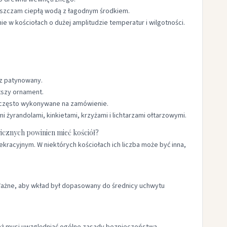
zyszczam ciepłą wodą z łagodnym środkiem.
 w kościołach o dużej amplitudzie temperatur i wilgotności.
ąz patynowany.
tszy ornament.
, często wykonywane na zamówienie.
i żyrandolami, kinkietami, krzyżami i lichtarzami ołtarzowymi.
gicznych powinien mieć kościół?
kracyjnym. W niektórych kościołach ich liczba może być inna,
Ważne, aby wkład był dopasowany do średnicy uchwytu