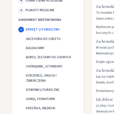
OŚWIETLENIE KOŚCIELNE
Zacheuszki
PLAKATY RELIGIJNE
To modele b
świecznika u
SAKRAMENT BIERZMOWANIA
Wybieram je
SPRZĘT LITURGICZNY
bocznych cz
AKCESORIA DO CHRZTU
Zacheuszk
W nowszych 
BALDACHIMY
Minimalisty
BURSY, ZESTAWY DO CHORYCH
Dzięki ogra
CHORĄGWIE, SZTANDARY
Zacheuszk
DZRZEWCE, OKUCIA I
Łączą ciepł
ZWIEŃCZENIA
(ławki, konf
DZWONKI LITURGICZNE
Drewniana p
GONGI, SYGNATURKI
Jak dobrać 
Liczbę i ro
KADZIDŁA, WĘGIELKI
dwanaście k