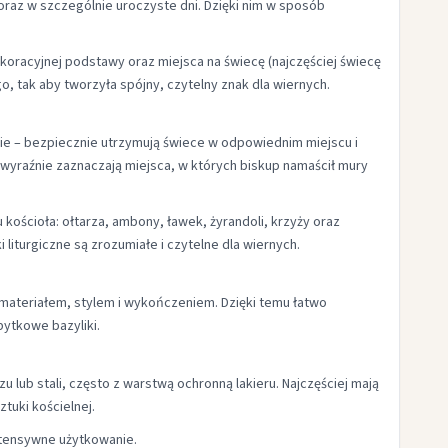
oraz w szczególnie uroczyste dni. Dzięki nim w sposób
oracyjnej podstawy oraz miejsca na świecę (najczęściej świecę
o, tak aby tworzyła spójny, czytelny znak dla wiernych.
znie – bezpiecznie utrzymują świece w odpowiednim miejscu i
 wyraźnie zaznaczają miejsca, w których biskup namaścił mury
kościoła: ołtarza, ambony, ławek, żyrandoli, krzyży oraz
 liturgiczne są zrozumiałe i czytelne dla wiernych.
 materiałem, stylem i wykończeniem. Dzięki temu łatwo
ytkowe bazyliki.
 lub stali, często z warstwą ochronną lakieru. Najczęściej mają
tuki kościelnej.
intensywne użytkowanie.