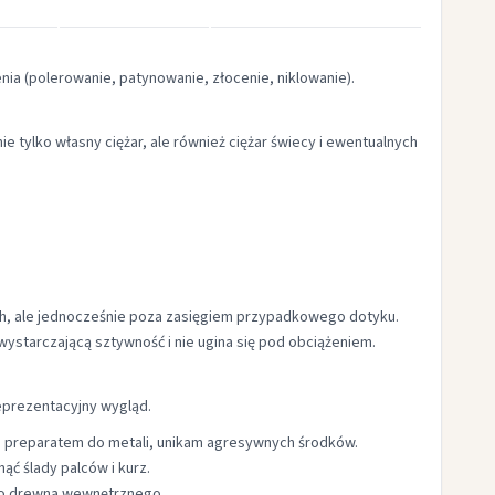
ia (polerowanie, patynowanie, złocenie, niklowanie).
e tylko własny ciężar, ale również ciężar świecy i ewentualnych
ych, ale jednocześnie poza zasięgiem przypadkowego dotyku.
ystarczającą sztywność i nie ugina się pod obciążeniem.
eprezentacyjny wygląd.
m preparatem do metali, unikam agresywnych środków.
ć ślady palców i kurz.
do drewna wewnętrznego.