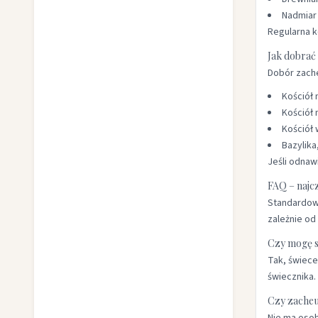
Nadmiar
Regularna k
Jak dobrać 
Dobór zache
Kościół 
Kościół 
Kościół 
Bazylika
Jeśli odnaw
FAQ – najcz
Standardowo
zależnie od
Czy mogę s
Tak, świec
świecznika.
Czy zacheu