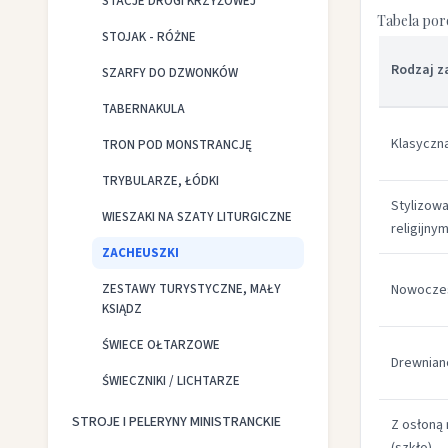
STACJE DROGI KRZYŻOWEJ
Tabela por
STOJAK - RÓŻNE
Rodzaj z
SZARFY DO DZWONKÓW
TABERNAKULA
Klasyczn
TRON POD MONSTRANCJĘ
TRYBULARZE, ŁÓDKI
Stylizow
WIESZAKI NA SZATY LITURGICZNE
religijny
ZACHEUSZKI
ZESTAWY TURYSTYCZNE, MAŁY
Nowoczes
KSIĄDZ
ŚWIECE OŁTARZOWE
Drewnian
ŚWIECZNIKI / LICHTARZE
STROJE I PELERYNY MINISTRANCKIE
Z osłoną 