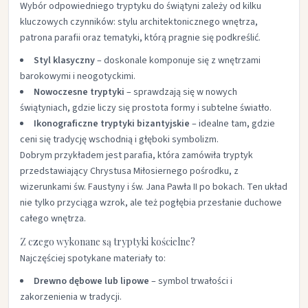
Wybór odpowiedniego tryptyku do świątyni zależy od kilku
kluczowych czynników: stylu architektonicznego wnętrza,
patrona parafii oraz tematyki, którą pragnie się podkreślić.
Styl klasyczny
– doskonale komponuje się z wnętrzami
barokowymi i neogotyckimi.
Nowoczesne tryptyki
– sprawdzają się w nowych
świątyniach, gdzie liczy się prostota formy i subtelne światło.
Ikonograficzne tryptyki bizantyjskie
– idealne tam, gdzie
ceni się tradycję wschodnią i głęboki symbolizm.
Dobrym przykładem jest parafia, która zamówiła tryptyk
przedstawiający Chrystusa Miłosiernego pośrodku, z
wizerunkami św. Faustyny i św. Jana Pawła II po bokach. Ten układ
nie tylko przyciąga wzrok, ale też pogłębia przesłanie duchowe
całego wnętrza.
Z czego wykonane są tryptyki kościelne?
Najczęściej spotykane materiały to:
Drewno dębowe lub lipowe
– symbol trwałości i
zakorzenienia w tradycji.