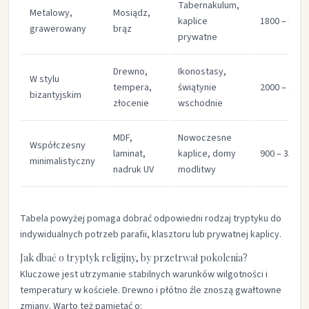
Tabernakulum,
Metalowy,
Mosiądz,
kaplice
1800 – 8000
grawerowany
brąz
prywatne
Drewno,
Ikonostasy,
W stylu
tempera,
świątynie
2000 – 15 0
bizantyjskim
złocenie
wschodnie
MDF,
Nowoczesne
Współczesny
laminat,
kaplice, domy
900 – 3500
minimalistyczny
nadruk UV
modlitwy
Tabela powyżej pomaga dobrać odpowiedni rodzaj tryptyku do
indywidualnych potrzeb parafii, klasztoru lub prywatnej kaplicy.
Jak dbać o tryptyk religijny, by przetrwał pokolenia?
Kluczowe jest utrzymanie stabilnych warunków wilgotności i
temperatury w kościele. Drewno i płótno źle znoszą gwałtowne
zmiany. Warto też pamiętać o: