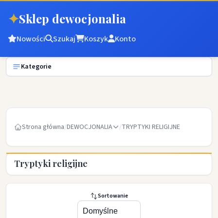
✦
Sklep dewocjonalia
Nowości
Szukaj
Koszyk
Konto
Kategorie
Strona główna
/
DEWOCJONALIA
/
TRYPTYKI RELIGIJNE
Tryptyki religijne
Sortowanie