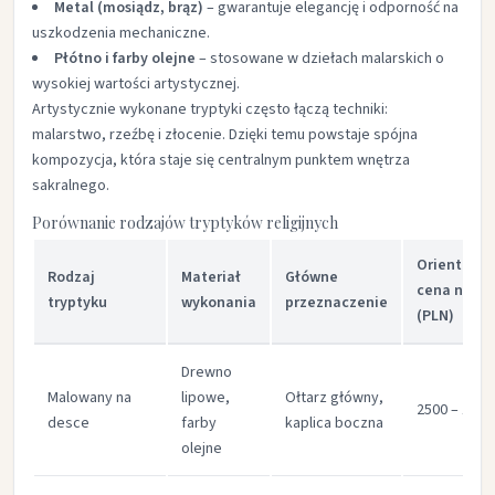
Metal (mosiądz, brąz)
– gwarantuje elegancję i odporność na
uszkodzenia mechaniczne.
Płótno i farby olejne
– stosowane w dziełach malarskich o
wysokiej wartości artystycznej.
Artystycznie wykonane tryptyki często łączą techniki:
malarstwo, rzeźbę i złocenie. Dzięki temu powstaje spójna
kompozycja, która staje się centralnym punktem wnętrza
sakralnego.
Porównanie rodzajów tryptyków religijnych
Orientacyj
Rodzaj
Materiał
Główne
cena netto
tryptyku
wykonania
przeznaczenie
(PLN)
Drewno
Malowany na
lipowe,
Ołtarz główny,
2500 – 12 0
desce
farby
kaplica boczna
olejne