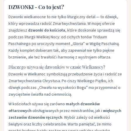
DZWONKI - Co to jest?
Dzwonki wielkanocne to nie tylko liturgiczny detal — to dźwięk,
który wprowadza radość Zmartwychwstania. W mojej ofercie
znajdziesz
dzwonki do kościoła
, które doskonale sprawdzą się
podczas liturgii Wielkiej Nocy: od cichych tonów Triduum
Paschalnego po uroczysty moment „Gloria” w Wigilię Paschalną.
Każdy komplet dobieram tak, aby zapewniał nie tylko piękne
brzmienie, ale też trwałość i harmonię z wystrojem ołtarza.
Dlaczego używa się dzwonków w czasie Wielkanocy?
Dzwonki w Wielkanoc symbolizują przebudzenie życia i radość ze
Zmartwychwstania Chrystusa. Po ciszy Wielkiego Piątku, ich
dźwięk podczas „Chwała na wysokości Bogu” ma przypominać o
zwycięstwie światła nad ciemnością.
W kościołach używa się zarówno
małych dzwonków
ołtarzowych
obsługiwanych przez ministrantów, jak i
większych
zestawów dzwonów ręcznych
. Wybór zależy od wielkości
świątyni oraz liczby celebransów. Warto pamiętać, że mimo