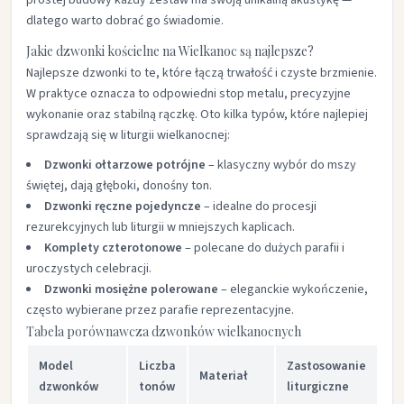
prostej budowy każdy zestaw ma swoją unikalną akustykę —
dlatego warto dobrać go świadomie.
Jakie dzwonki kościelne na Wielkanoc są najlepsze?
Najlepsze dzwonki to te, które łączą trwałość i czyste brzmienie.
W praktyce oznacza to odpowiedni stop metalu, precyzyjne
wykonanie oraz stabilną rączkę. Oto kilka typów, które najlepiej
sprawdzają się w liturgii wielkanocnej:
Dzwonki ołtarzowe potrójne
– klasyczny wybór do mszy
świętej, dają głęboki, donośny ton.
Dzwonki ręczne pojedyncze
– idealne do procesji
rezurekcyjnych lub liturgii w mniejszych kaplicach.
Komplety czterotonowe
– polecane do dużych parafii i
uroczystych celebracji.
Dzwonki mosiężne polerowane
– eleganckie wykończenie,
często wybierane przez parafie reprezentacyjne.
Tabela porównawcza dzwonków wielkanocnych
Model
Liczba
Zastosowanie
Or
Materiał
dzwonków
tonów
liturgiczne
ce