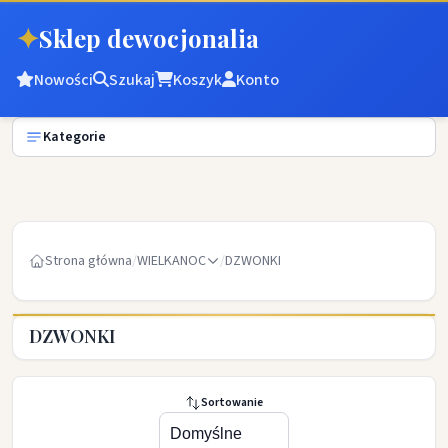
✦
Sklep dewocjonalia
Nowości
Szukaj
Koszyk
Konto
Kategorie
Strona główna
/
WIELKANOC
/
DZWONKI
DZWONKI
Sortowanie