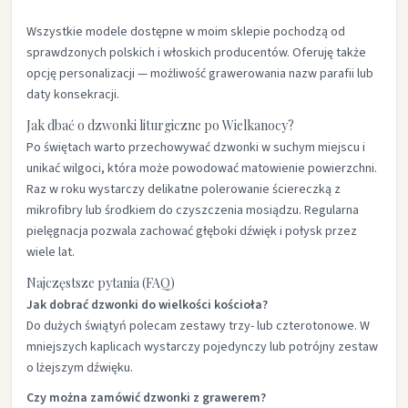
Wszystkie modele dostępne w moim sklepie pochodzą od
sprawdzonych polskich i włoskich producentów. Oferuję także
opcję personalizacji — możliwość grawerowania nazw parafii lub
daty konsekracji.
Jak dbać o dzwonki liturgiczne po Wielkanocy?
Po świętach warto przechowywać dzwonki w suchym miejscu i
unikać wilgoci, która może powodować matowienie powierzchni.
Raz w roku wystarczy delikatne polerowanie ściereczką z
mikrofibry lub środkiem do czyszczenia mosiądzu. Regularna
pielęgnacja pozwala zachować głęboki dźwięk i połysk przez
wiele lat.
Najczęstsze pytania (FAQ)
Jak dobrać dzwonki do wielkości kościoła?
Do dużych świątyń polecam zestawy trzy- lub czterotonowe. W
mniejszych kaplicach wystarczy pojedynczy lub potrójny zestaw
o lżejszym dźwięku.
Czy można zamówić dzwonki z grawerem?