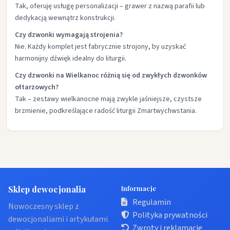
Tak, oferuję usługę personalizacji – grawer z nazwą parafii lub
dedykacją wewnątrz konstrukcji.
Czy dzwonki wymagają strojenia?
Nie. Każdy komplet jest fabrycznie strojony, by uzyskać
harmonijny dźwięk idealny do liturgii.
Czy dzwonki na Wielkanoc różnią się od zwykłych dzwonków
ołtarzowych?
Tak – zestawy wielkanocne mają zwykle jaśniejsze, czystsze
brzmienie, podkreślające radość liturgii Zmartwychwstania.
Sklep dewocjonalia
Informacje
Regulamin
Nowoczesny sklep z
Polityka prywatności
dewocjonaliami i artykułami
Zwroty i reklamacje