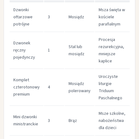
Dzwonki
Msza święta w
ołtarzowe
3
Mosiądz
kościele
18
potrójne
parafialnym
Procesja
Dzwonek
Stal lub
rezurekcyjna,
ręczny
1
90
mosiądz
mniejsze
pojedynczy
kaplice
Uroczyste
Komplet
Mosiądz
liturgie
czterotonowy
4
28
polerowany
Triduum
premium
Paschalnego
Msze szkolne,
Mini dzwonki
3
Brąz
nabożeństwa
12
ministranckie
dla dzieci