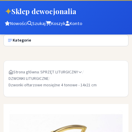
✦
Sklep dewocjonalia
Nowości
Szukaj
Koszyk
Konto
Kategorie
Strona główna
/
SPRZĘT LITURGICZNY
/
DZWONKI LITURGICZNE
/
Dzwonki ołtarzowe mosiężne 4 tonowe - 14x21 cm