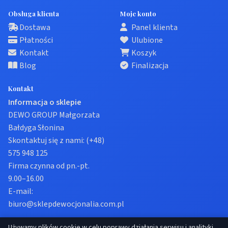
Obsługa klienta
Moje konto
Dostawa
Panel klienta
Płatności
Ulubione
Kontakt
Koszyk
Blog
Finalizacja
Kontakt
Informacja o sklepie
DEWO GROUP Małgorzata
Bałdyga Słonina
Skontaktuj się z nami:
(+48)
575 948 125
Firma czynna od pn.-pt.
9.00–16.00
E-mail:
biuro@sklepdewocjonalia.com.pl
Używamy plików cookie w celu poprawy działania serwisu i analityki.