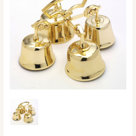
Dzwonki ołtarzowe mosiężne 4 tonowe - 14x21 cm - DZWONK