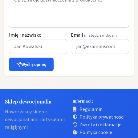
Imię i nazwisko
Email
(nie będzie widoczny)
Wyślij opinię
Sklep dewocjonalia
Informacje
Regulamin
Nowoczesny sklep z
Polityka prywatności
dewocjonaliami i artykułami
Zwroty i reklamacje
religijnymi.
Polityka cookie