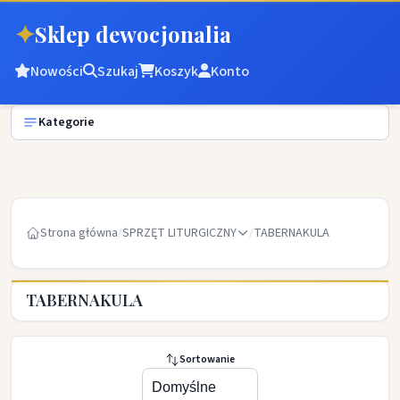
✦
Sklep dewocjonalia
Nowości
Szukaj
Koszyk
Konto
Kategorie
Strona główna
/
SPRZĘT LITURGICZNY
/
TABERNAKULA
TABERNAKULA
Sortowanie