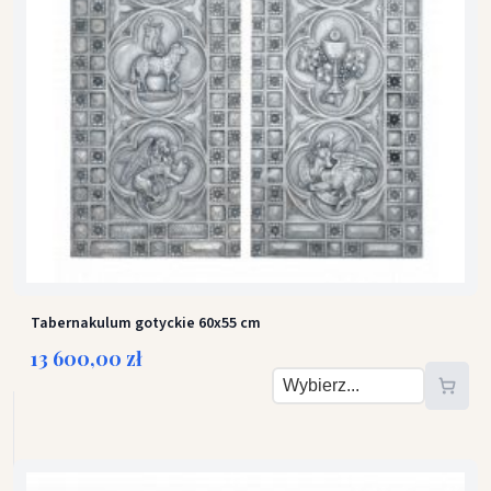
40 cm wysokość, 48 cm szerokość, 40 cm
S (wys. 28 cm, szer. 24 cm, gł. 22 cm)
M (wys. 33 cm, szer. 30 cm, gł. 28 cm)
L (wys. 40 cm, szer. 40 cm, gł. 38 cm)
XXL (wys. 50 cm, szer. 50 cm, gł. 38 cm)
LAMPKA WIECZNA
nie
tak
Tabernakulum gotyckie 60x55 cm
13 600,00 zł