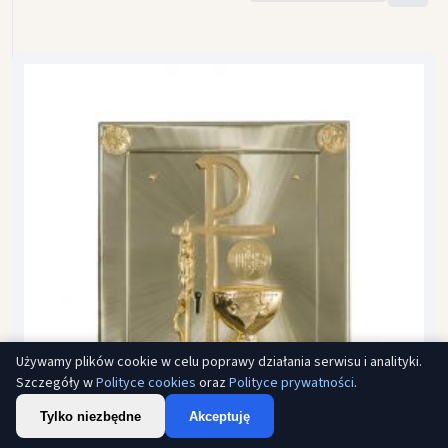
Używamy plików cookie w celu poprawy działania serwisu i analityki.
Szczegóły w
Polityce cookies
oraz
Polityce prywatności
.
Tylko niezbędne
Akceptuję