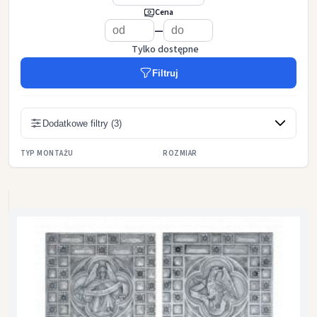
Cena
—
Tylko dostępne
Filtruj
Dodatkowe filtry (3)
TYP MONTAŻU
ROZMIAR
wolnostojące
- 33 cm wysokość, 30 cm szerokość, 30 c
zamontowane w ścianie
- 35 cm wysokość, 35 cm szerokość, 35 c
wiszące
- 40 cm wysokość, 40 cm szerokość, 40 c
- 30 cm wysokość, 30 cm szerokość, 30 c
- 35 cm wysokość, 35 cm szerokość, 35 c
50 cm wysokość, 38 cm szerokość, 40 cm