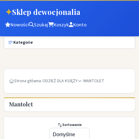
✦
Sklep dewocjonalia
Nowości
Szukaj
Koszyk
Konto
Kategorie
Strona główna
/
ODZIEŻ DLA KSIĘŻY
/
MANTOLET
Mantolet
Sortowanie