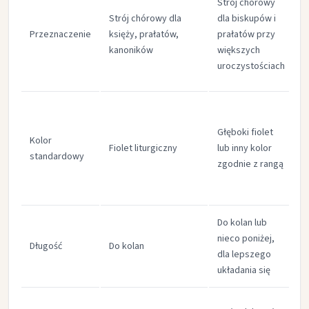
Strój chórowy
n
Strój chórowy dla
dla biskupów i
s
Przeznaczenie
księży, prałatów,
prałatów przy
o
kanoników​
większych
i
uroczystościach​
w
D
i
Głęboki fiolet
Kolor
Fiolet liturgiczny​
lub inny kolor
standardowy
p
zgodnie z rangą​
z
p
Do kolan lub
D
nieco poniżej,
Długość
Do kolan​
d
dla lepszego
u
układania się​
M