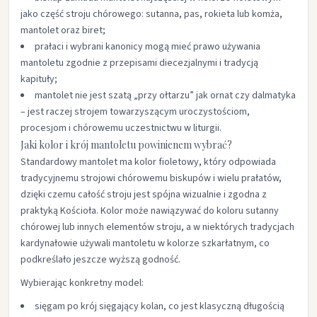
jako część stroju chórowego: sutanna, pas, rokieta lub komża,
mantolet oraz biret;​
prałaci i wybrani kanonicy mogą mieć prawo używania
mantoletu zgodnie z przepisami diecezjalnymi i tradycją
kapituły;​
mantolet nie jest szatą „przy ołtarzu” jak ornat czy dalmatyka
– jest raczej strojem towarzyszącym uroczystościom,
procesjom i chórowemu uczestnictwu w liturgii.​
Jaki kolor i krój mantoletu powinienem wybrać?
Standardowy mantolet ma kolor fioletowy, który odpowiada
tradycyjnemu strojowi chórowemu biskupów i wielu prałatów,
dzięki czemu całość stroju jest spójna wizualnie i zgodna z
praktyką Kościoła. Kolor może nawiązywać do koloru sutanny
chórowej lub innych elementów stroju, a w niektórych tradycjach
kardynałowie używali mantoletu w kolorze szkarłatnym, co
podkreślało jeszcze wyższą godność.​
Wybierając konkretny model:
sięgam po krój sięgający kolan, co jest klasyczną długością