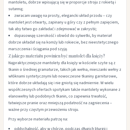
mantoletu, dobrze wpisującą się w proporcje stroju z rokietą i
sutanną;​
zwracam uwagę na prosty, elegancki układ przodu – czy
mantolet jest otwarty, zapinany u góry czy z pełnym zapięciem,
tak aby łatwo go zakładać i zdejmować w zakrystii;​
dopasowuję szerokość i obwód do sylwetki, by materiał
dobrze układał się na komży lub rokiecie, bez nieestetycznego
marszczenia i ściągania pod szyją.​
Z jakiego materiału powinien być mantolet dla księży?
Najpraktyczniejsze mantolety dla księży w kościele szyte są z
tkanin o średniej gramaturze, takich jak wełna, mieszanki wełny z
włóknami syntetycznymi lub nowoczesne tkaniny garniturowe,
które dobrze układają się i nie gniotą się nadmiernie. W wielu
współczesnych ofertach spotykam także mantolety wykonane z
elanowełny lub podobnych tkanin, co zapewnia trwałość,
łatwiejsze pranie oraz mniejszą podatność na zagniecenia –
ważne przy częstym przewożeniu stroju.​
Przy wyborze materiału patrzę na:
oddychalność, aby w chórze, podczas długich liturgii i