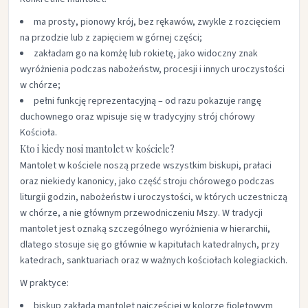
ma prosty, pionowy krój, bez rękawów, zwykle z rozcięciem
na przodzie lub z zapięciem w górnej części;​
zakładam go na komżę lub rokietę, jako widoczny znak
wyróżnienia podczas nabożeństw, procesji i innych uroczystości
w chórze;​
pełni funkcję reprezentacyjną – od razu pokazuje rangę
duchownego oraz wpisuje się w tradycyjny strój chórowy
Kościoła.​
Kto i kiedy nosi mantolet w kościele?
Mantolet w kościele noszą przede wszystkim biskupi, prałaci
oraz niekiedy kanonicy, jako część stroju chórowego podczas
liturgii godzin, nabożeństw i uroczystości, w których uczestniczą
w chórze, a nie głównym przewodniczeniu Mszy. W tradycji
mantolet jest oznaką szczególnego wyróżnienia w hierarchii,
dlatego stosuje się go głównie w kapitułach katedralnych, przy
katedrach, sanktuariach oraz w ważnych kościołach kolegiackich.​
W praktyce:
biskup zakłada mantolet najczęściej w kolorze fioletowym