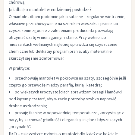
chórową.​
Jak dbać o mantolet w codziennej posłudze?
O mantolet dbam podobnie jak o sutannę – regularne wietrzenie,
właściwe przechowywanie na szerokim wieszaku i pranie lub
czyszczenie zgodnie z zaleceniami producenta pozwalają
utrzymać szatę w nienagannym stanie. Przy wełnie lub
mieszankach wełnianych najlepiej sprawdza się czyszczenie
chemiczne lub delikatny program prania, aby materiał nie
skurczył się i nie zdeformował.​
W praktyce:
przechowuję mantolet w pokrowcu na szaty, szczególnie jeśli
często go przewożę między parafią, kurią i katedrą;​
po większych uroczystościach sprawdzam brzegi i lamówki
pod kątem przetarć, aby w razie potrzeby szybko naprawić
drobne uszkodzenia;​
prasuję tkaninę w odpowiedniej temperaturze, korzystając z
pary, by zachować gładkość i elegancką linię bez błyszczących
„przypaleń”.​
FAQ – najczęstsze pytania o mantolet dla księży w kościele