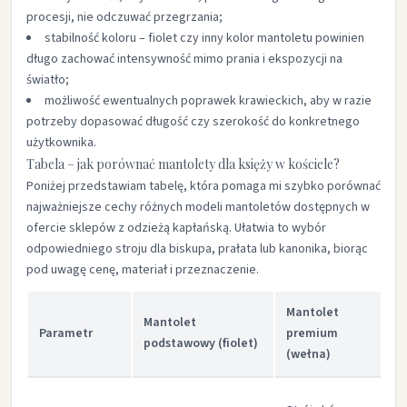
procesji, nie odczuwać przegrzania;​
stabilność koloru – fiolet czy inny kolor mantoletu powinien
długo zachować intensywność mimo prania i ekspozycji na
światło;​
możliwość ewentualnych poprawek krawieckich, aby w razie
potrzeby dopasować długość czy szerokość do konkretnego
użytkownika.​
Tabela – jak porównać mantolety dla księży w kościele?
Poniżej przedstawiam tabelę, która pomaga mi szybko porównać
najważniejsze cechy różnych modeli mantoletów dostępnych w
ofercie sklepów z odzieżą kapłańską. Ułatwia to wybór
odpowiedniego stroju dla biskupa, prałata lub kanonika, biorąc
pod uwagę cenę, materiał i przeznaczenie.​
Mantolet
M
Mantolet
Parametr
premium
s
podstawowy (fiolet)
(wełna)
z
S