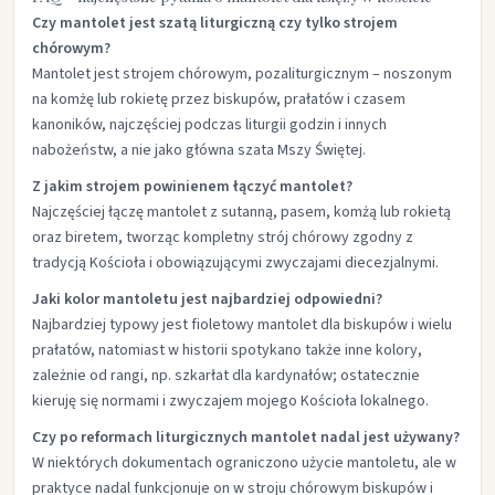
Czy mantolet jest szatą liturgiczną czy tylko strojem
chórowym?
Mantolet jest strojem chórowym, pozaliturgicznym – noszonym
na komżę lub rokietę przez biskupów, prałatów i czasem
kanoników, najczęściej podczas liturgii godzin i innych
nabożeństw, a nie jako główna szata Mszy Świętej.​
Z jakim strojem powinienem łączyć mantolet?
Najczęściej łączę mantolet z sutanną, pasem, komżą lub rokietą
oraz biretem, tworząc kompletny strój chórowy zgodny z
tradycją Kościoła i obowiązującymi zwyczajami diecezjalnymi.​
Jaki kolor mantoletu jest najbardziej odpowiedni?
Najbardziej typowy jest fioletowy mantolet dla biskupów i wielu
prałatów, natomiast w historii spotykano także inne kolory,
zależnie od rangi, np. szkarłat dla kardynałów; ostatecznie
kieruję się normami i zwyczajem mojego Kościoła lokalnego.​
Czy po reformach liturgicznych mantolet nadal jest używany?
W niektórych dokumentach ograniczono użycie mantoletu, ale w
praktyce nadal funkcjonuje on w stroju chórowym biskupów i