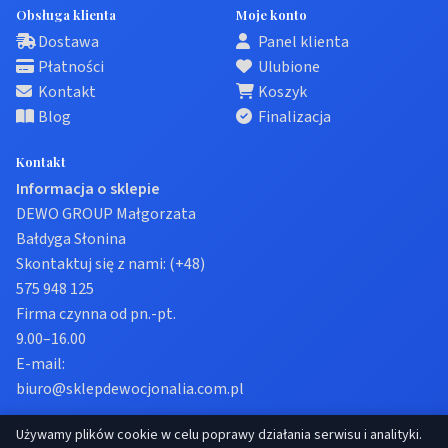
Obsługa klienta
Moje konto
Dostawa
Panel klienta
Płatności
Ulubione
Kontakt
Koszyk
Blog
Finalizacja
Kontakt
Informacja o sklepie
DEWO GROUP Małgorzata
Bałdyga Słonina
Skontaktuj się z nami:
(+48)
575 948 125
Firma czynna od pn.-pt.
9.00–16.00
E-mail:
biuro@sklepdewocjonalia.com.pl
Używamy plików cookie w celu poprawy działania serwisu i analityki.