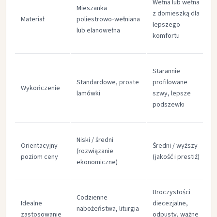
Wełna lub wełna
Mieszanka
w
z domieszką dla
Materiał
poliestrowo‑wełniana
i
lepszego
lub elanowełna​
c
komfortu​
w
H
Starannie
d
Standardowe, proste
profilowane
Wykończenie
o
lamówki​
szwy, lepsze
d
podszewki​
d
W
Niski / średni
Orientacyjny
Średni / wyższy
i
(rozwiązanie
poziom ceny
(jakość i prestiż)​
o
ekonomiczne)​
s
Uroczystości
J
Codzienne
Idealne
diecezjalne,
k
nabożeństwa, liturgia
zastosowanie
odpusty, ważne
w