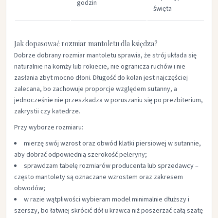
godzin​
święta​
c
Jak dopasować rozmiar mantoletu dla księdza?
Dobrze dobrany rozmiar mantoletu sprawia, że strój układa się
naturalnie na komży lub rokiecie, nie ogranicza ruchów i nie
zasłania zbyt mocno dłoni. Długość do kolan jest najczęściej
zalecana, bo zachowuje proporcje względem sutanny, a
jednocześnie nie przeszkadza w poruszaniu się po prezbiterium,
zakrystii czy katedrze.​
Przy wyborze rozmiaru:
mierzę swój wzrost oraz obwód klatki piersiowej w sutannie,
aby dobrać odpowiednią szerokość peleryny;​
sprawdzam tabelę rozmiarów producenta lub sprzedawcy –
często mantolety są oznaczane wzrostem oraz zakresem
obwodów;​
w razie wątpliwości wybieram model minimalnie dłuższy i
szerszy, bo łatwiej skrócić dół u krawca niż poszerzać całą szatę