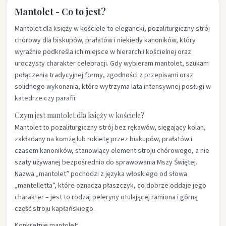
Mantolet - Co to jest?
Mantolet dla księży w kościele to elegancki, pozaliturgiczny strój
chórowy dla biskupów, prałatów i niekiedy kanoników, który
wyraźnie podkreśla ich miejsce w hierarchii kościelnej oraz
uroczysty charakter celebracji. Gdy wybieram mantolet, szukam
połączenia tradycyjnej formy, zgodności z przepisami oraz
solidnego wykonania, które wytrzyma lata intensywnej posługi w
katedrze czy parafii.​
Czym jest mantolet dla księży w kościele?
Mantolet to pozaliturgiczny strój bez rękawów, sięgający kolan,
zakładany na komżę lub rokietę przez biskupów, prałatów i
czasem kanoników, stanowiący element stroju chórowego, a nie
szaty używanej bezpośrednio do sprawowania Mszy Świętej.
Nazwa „mantolet” pochodzi z języka włoskiego od słowa
„mantelletta”, które oznacza płaszczyk, co dobrze oddaje jego
charakter – jest to rodzaj peleryny otulającej ramiona i górną
część stroju kapłańskiego.​
Konkretnie mantolet: