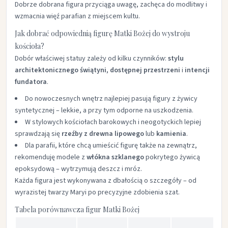
Dobrze dobrana figura przyciąga uwagę, zachęca do modlitwy i
wzmacnia więź parafian z miejscem kultu.
Jak dobrać odpowiednią figurę Matki Bożej do wystroju
kościoła?
Dobór właściwej statuy zależy od kilku czynników:
stylu
architektonicznego świątyni
,
dostępnej przestrzeni
i
intencji
fundatora
.
Do nowoczesnych wnętrz najlepiej pasują figury z żywicy
syntetycznej – lekkie, a przy tym odporne na uszkodzenia.
W stylowych kościołach barokowych i neogotyckich lepiej
sprawdzają się
rzeźby z drewna lipowego
lub
kamienia
.
Dla parafii, które chcą umieścić figurę także na zewnątrz,
rekomenduję modele z
włókna szklanego
pokrytego żywicą
epoksydową – wytrzymują deszcz i mróz.
Każda figura jest wykonywana z dbałością o szczegóły – od
wyrazistej twarzy Maryi po precyzyjne zdobienia szat.
Tabela porównawcza figur Matki Bożej