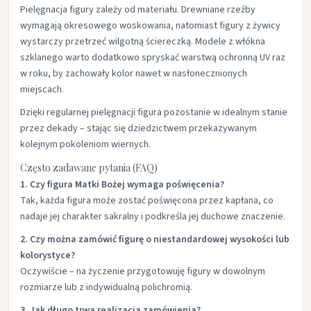
Pielęgnacja figury zależy od materiału. Drewniane rzeźby
wymagają okresowego woskowania, natomiast figury z żywicy
wystarczy przetrzeć wilgotną ściereczką. Modele z włókna
szklanego warto dodatkowo spryskać warstwą ochronną UV raz
w roku, by zachowały kolor nawet w nasłonecznionych
miejscach.
Dzięki regularnej pielęgnacji figura pozostanie w idealnym stanie
przez dekady – stając się dziedzictwem przekazywanym
kolejnym pokoleniom wiernych.
Często zadawane pytania (FAQ)
1. Czy figura Matki Bożej wymaga poświęcenia?
Tak, każda figura może zostać poświęcona przez kapłana, co
nadaje jej charakter sakralny i podkreśla jej duchowe znaczenie.
2. Czy można zamówić figurę o niestandardowej wysokości lub
kolorystyce?
Oczywiście – na życzenie przygotowuję figury w dowolnym
rozmiarze lub z indywidualną polichromią.
3. Jak długo trwa realizacja zamówienia?