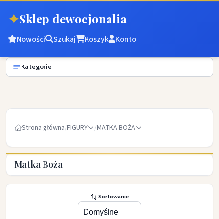
✦
Sklep dewocjonalia
Nowości
Szukaj
Koszyk
Konto
Kategorie
Strona główna
/
FIGURY
/
MATKA BOŻA
Matka Boża
Sortowanie