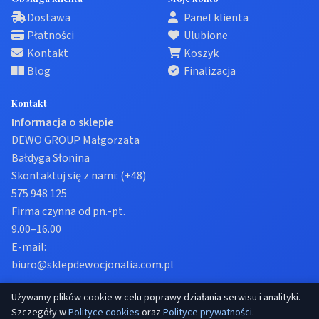
Dostawa
Panel klienta
Płatności
Ulubione
Kontakt
Koszyk
Blog
Finalizacja
Kontakt
Informacja o sklepie
DEWO GROUP Małgorzata
Bałdyga Słonina
Skontaktuj się z nami:
(+48)
575 948 125
Firma czynna od pn.-pt.
9.00–16.00
E-mail:
biuro@sklepdewocjonalia.com.pl
Używamy plików cookie w celu poprawy działania serwisu i analityki.
© 2026 Sklep dewocjonalia. Wszelkie prawa zastrzeżone.
Szczegóły w
Polityce cookies
oraz
Polityce prywatności
.