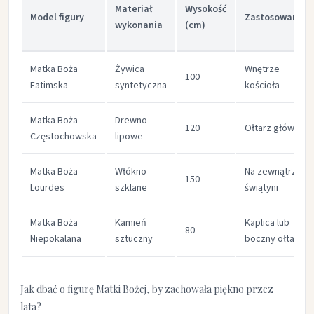
Materiał
Wysokość
Model figury
Zastosowanie
wykonania
(cm)
Matka Boża
Żywica
Wnętrze
100
Fatimska
syntetyczna
kościoła
Matka Boża
Drewno
120
Ołtarz główny
Częstochowska
lipowe
Matka Boża
Włókno
Na zewnątrz
150
Lourdes
szklane
świątyni
Matka Boża
Kamień
Kaplica lub
80
Niepokalana
sztuczny
boczny ołtarz
Jak dbać o figurę Matki Bożej, by zachowała piękno przez
lata?