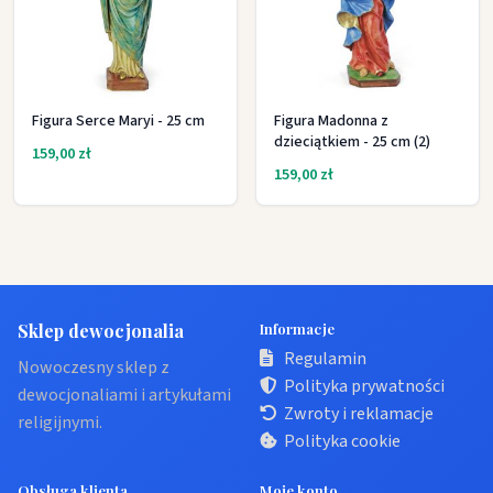
Figura Serce Maryi - 25 cm
Figura Madonna z
dzieciątkiem - 25 cm (2)
159,00 zł
159,00 zł
Sklep dewocjonalia
Informacje
Regulamin
Nowoczesny sklep z
Polityka prywatności
dewocjonaliami i artykułami
Zwroty i reklamacje
religijnymi.
Polityka cookie
Obsługa klienta
Moje konto