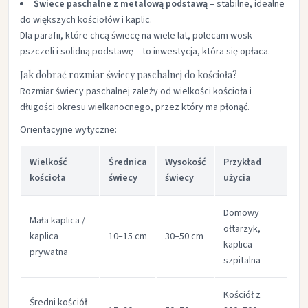
Świece paschalne z metalową podstawą
– stabilne, idealne
do większych kościołów i kaplic.
Dla parafii, które chcą świecę na wiele lat, polecam wosk
pszczeli i solidną podstawę – to inwestycja, która się opłaca.
Jak dobrać rozmiar świecy paschalnej do kościoła?
Rozmiar świecy paschalnej zależy od wielkości kościoła i
długości okresu wielkanocnego, przez który ma płonąć.
Orientacyjne wytyczne:
Wielkość
Średnica
Wysokość
Przykład
kościoła
świecy
świecy
użycia
Domowy
Mała kaplica /
ołtarzyk,
kaplica
10–15 cm
30–50 cm
kaplica
prywatna
szpitalna
Kościół z
Średni kościół