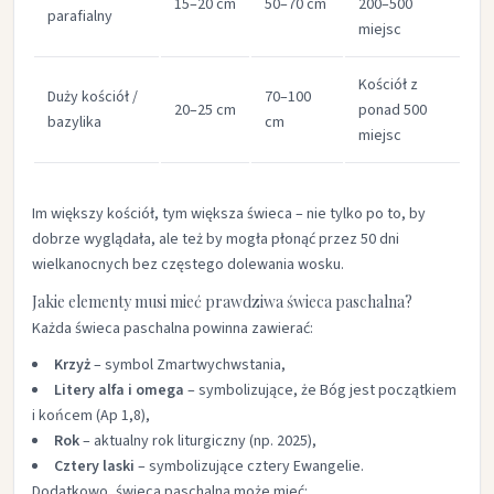
15–20 cm
50–70 cm
200–500
parafialny
miejsc
Kościół z
Duży kościół /
70–100
20–25 cm
ponad 500
bazylika
cm
miejsc
Im większy kościół, tym większa świeca – nie tylko po to, by
dobrze wyglądała, ale też by mogła płonąć przez 50 dni
wielkanocnych bez częstego dolewania wosku.
Jakie elementy musi mieć prawdziwa świeca paschalna?
Każda świeca paschalna powinna zawierać:
Krzyż
– symbol Zmartwychwstania,
Litery alfa i omega
– symbolizujące, że Bóg jest początkiem
i końcem (Ap 1,8),
Rok
– aktualny rok liturgiczny (np. 2025),
Cztery laski
– symbolizujące cztery Ewangelie.
Dodatkowo, świeca paschalna może mieć: