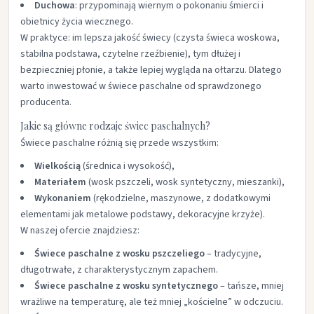
Duchowa
: przypominają wiernym o pokonaniu śmierci i
obietnicy życia wiecznego.
W praktyce: im lepsza jakość świecy (czysta świeca woskowa,
stabilna podstawa, czytelne rzeźbienie), tym dłużej i
bezpieczniej płonie, a także lepiej wygląda na ołtarzu. Dlatego
warto inwestować w świece paschalne od sprawdzonego
producenta.
Jakie są główne rodzaje świec paschalnych?
Świece paschalne różnią się przede wszystkim:
Wielkością
(średnica i wysokość),
Materiałem
(wosk pszczeli, wosk syntetyczny, mieszanki),
Wykonaniem
(rękodzielne, maszynowe, z dodatkowymi
elementami jak metalowe podstawy, dekoracyjne krzyże).
W naszej ofercie znajdziesz:
Świece paschalne z wosku pszczeliego
– tradycyjne,
długotrwałe, z charakterystycznym zapachem.
Świece paschalne z wosku syntetycznego
– tańsze, mniej
wrażliwe na temperaturę, ale też mniej „kościelne” w odczuciu.