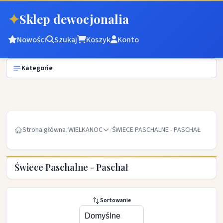
✦
Sklep dewocjonalia
Nowości
Szukaj
Koszyk
Konto
Kategorie
Strona główna
/
WIELKANOC
/
ŚWIECE PASCHALNE - PASCHAŁ
Świece Paschalne - Paschał
Sortowanie