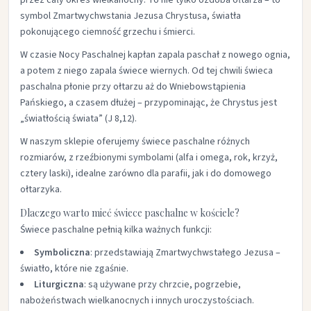
przez cały okres wielkanocny. To nie tylko ozdoba ołtarza – to
symbol Zmartwychwstania Jezusa Chrystusa, światła
pokonującego ciemność grzechu i śmierci.
W czasie Nocy Paschalnej kapłan zapala paschał z nowego ognia,
a potem z niego zapala świece wiernych. Od tej chwili świeca
paschalna płonie przy ołtarzu aż do Wniebowstąpienia
Pańskiego, a czasem dłużej – przypominając, że Chrystus jest
„światłością świata” (J 8,12).
W naszym sklepie oferujemy świece paschalne różnych
rozmiarów, z rzeźbionymi symbolami (alfa i omega, rok, krzyż,
cztery laski), idealne zarówno dla parafii, jak i do domowego
ołtarzyka.
Dlaczego warto mieć świece paschalne w kościele?
Świece paschalne pełnią kilka ważnych funkcji:
Symboliczna
: przedstawiają Zmartwychwstałego Jezusa –
światło, które nie zgaśnie.
Liturgiczna
: są używane przy chrzcie, pogrzebie,
nabożeństwach wielkanocnych i innych uroczystościach.