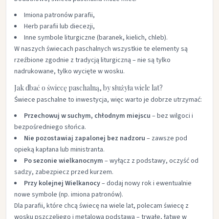
Imiona patronów parafii,
Herb parafii lub diecezji,
Inne symbole liturgiczne (baranek, kielich, chleb).
W naszych świecach paschalnych wszystkie te elementy są
rzeźbione zgodnie z tradycją liturgiczną – nie są tylko
nadrukowane, tylko wycięte w wosku.
Jak dbać o świecę paschalną, by służyła wiele lat?
Świece paschalne to inwestycja, więc warto je dobrze utrzymać:
Przechowuj w suchym, chłodnym miejscu
– bez wilgoci i
bezpośredniego słońca.
Nie pozostawiaj zapalonej bez nadzoru
– zawsze pod
opieką kapłana lub ministranta.
Po sezonie wielkanocnym
– wyłącz z podstawy, oczyść od
sadzy, zabezpiecz przed kurzem.
Przy kolejnej Wielkanocy
– dodaj nowy rok i ewentualnie
nowe symbole (np. imiona patronów).
Dla parafii, które chcą świecę na wiele lat, polecam świecę z
wosku pszczeliego i metalową podstawą – trwałe, łatwe w