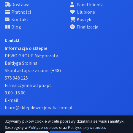
Dostawa
Panel klienta
Płatności
Ulubione
Kontakt
Koszyk
Blog
Finalizacja
Kontakt
Informacja o sklepie
DEWO GROUP Małgorzata
Bałdyga Słonina
Skontaktuj się z nami:
(+48)
575 948 125
Firma czynna od pn.-pt.
9.00–16.00
E-mail:
biuro@sklepdewocjonalia.com.pl
Używamy plików cookie w celu poprawy działania serwisu i analityki.
© 2026 Sklep dewocjonalia. Wszelkie prawa zastrzeżone.
Szczegóły w
Polityce cookies
oraz
Polityce prywatności
.