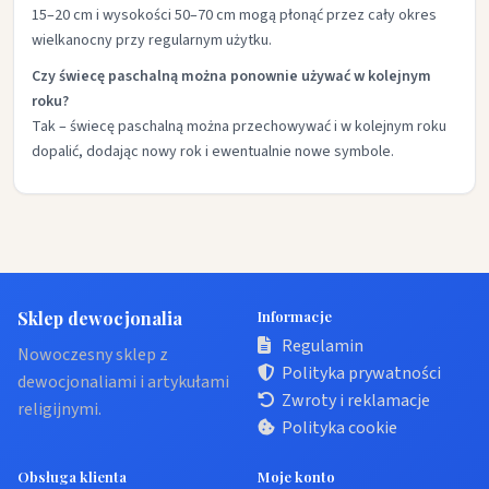
15–20 cm i wysokości 50–70 cm mogą płonąć przez cały okres
wielkanocny przy regularnym użytku.
Czy świecę paschalną można ponownie używać w kolejnym
roku?
Tak – świecę paschalną można przechowywać i w kolejnym roku
dopalić, dodając nowy rok i ewentualnie nowe symbole.
Sklep dewocjonalia
Informacje
Regulamin
Nowoczesny sklep z
Polityka prywatności
dewocjonaliami i artykułami
Zwroty i reklamacje
religijnymi.
Polityka cookie
Obsługa klienta
Moje konto