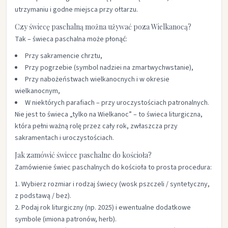
utrzymaniu i godne miejsca przy ołtarzu.
Czy świecę paschalną można używać poza Wielkanocą?
Tak – świeca paschalna może płonąć:
Przy sakramencie chrztu,
Przy pogrzebie (symbol nadziei na zmartwychwstanie),
Przy nabożeństwach wielkanocnych i w okresie
wielkanocnym,
W niektórych parafiach – przy uroczystościach patronalnych.
Nie jest to świeca „tylko na Wielkanoc” – to świeca liturgiczna,
która pełni ważną rolę przez cały rok, zwłaszcza przy
sakramentach i uroczystościach.
Jak zamówić świece paschalne do kościoła?
Zamówienie świec paschalnych do kościoła to prosta procedura:
Wybierz rozmiar i rodzaj świecy (wosk pszczeli / syntetyczny,
z podstawą / bez).
Podaj rok liturgiczny (np. 2025) i ewentualne dodatkowe
symbole (imiona patronów, herb).