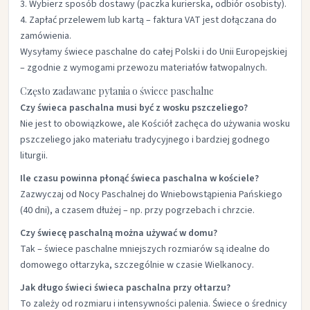
Wybierz sposób dostawy (paczka kurierska, odbiór osobisty).
Zapłać przelewem lub kartą – faktura VAT jest dołączana do
zamówienia.
Wysyłamy świece paschalne do całej Polski i do Unii Europejskiej
– zgodnie z wymogami przewozu materiałów łatwopalnych.
Często zadawane pytania o świece paschalne
Czy świeca paschalna musi być z wosku pszczeliego?
Nie jest to obowiązkowe, ale Kościół zachęca do używania wosku
pszczeliego jako materiału tradycyjnego i bardziej godnego
liturgii.
Ile czasu powinna płonąć świeca paschalna w kościele?
Zazwyczaj od Nocy Paschalnej do Wniebowstąpienia Pańskiego
(40 dni), a czasem dłużej – np. przy pogrzebach i chrzcie.
Czy świecę paschalną można używać w domu?
Tak – świece paschalne mniejszych rozmiarów są idealne do
domowego ołtarzyka, szczególnie w czasie Wielkanocy.
Jak długo świeci świeca paschalna przy ołtarzu?
To zależy od rozmiaru i intensywności palenia. Świece o średnicy