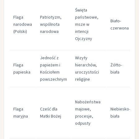
Święta
Flaga
Patriotyzm,
państwowe,
Biało-
narodowa
wspólnota
msze w
czerwona
(Polski)
narodowa
intencji
Ojczyzny
Jedność z
Wizyty
Flaga
papieżem i
hierarchów,
Żółto-
papieska
Kościołem
uroczystości
biała
powszechnym
religijne
Nabożeństwa
Flaga
Cześć dla
majowe,
Niebiesko-
maryjna
Matki Bożej
procesje,
biała
odpusty