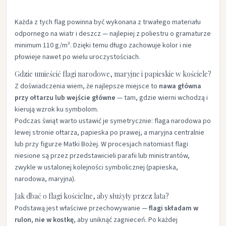
Każda z tych flag powinna być wykonana z trwałego materiału
odpornego na wiatr i deszcz — najlepiej z poliestru o gramaturze
minimum 110 g/m². Dzięki temu długo zachowuje kolor i nie
płowieje nawet po wielu uroczystościach.
Gdzie umieścić flagi narodowe, maryjne i papieskie w kościele?
Z doświadczenia wiem, że najlepsze miejsce to
nawa główna
przy ołtarzu lub wejście główne
— tam, gdzie wierni wchodzą i
kierują wzrok ku symbolom.
Podczas świąt warto ustawić je symetrycznie: flaga narodowa po
lewej stronie ołtarza, papieska po prawej, a maryjna centralnie
lub przy figurze Matki Bożej. W procesjach natomiast flagi
niesione są przez przedstawicieli parafii lub ministrantów,
zwykle w ustalonej kolejności symbolicznej (papieska,
narodowa, maryjna).
Jak dbać o flagi kościelne, aby służyły przez lata?
Podstawą jest właściwe przechowywanie —
flagi składam w
rulon, nie w kostkę
, aby uniknąć zagnieceń. Po każdej