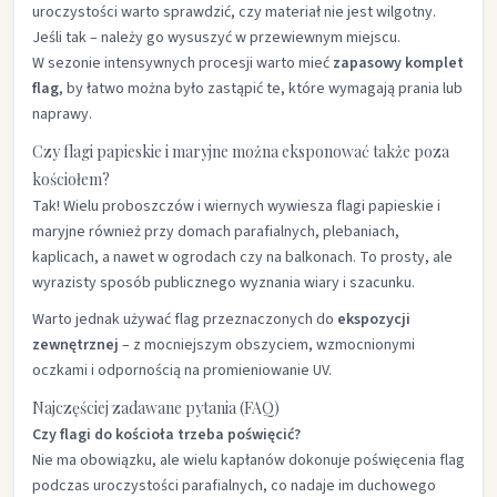
uroczystości warto sprawdzić, czy materiał nie jest wilgotny.
Jeśli tak – należy go wysuszyć w przewiewnym miejscu.
W sezonie intensywnych procesji warto mieć
zapasowy komplet
flag
, by łatwo można było zastąpić te, które wymagają prania lub
naprawy.
Czy flagi papieskie i maryjne można eksponować także poza
kościołem?
Tak! Wielu proboszczów i wiernych wywiesza flagi papieskie i
maryjne również przy domach parafialnych, plebaniach,
kaplicach, a nawet w ogrodach czy na balkonach. To prosty, ale
wyrazisty sposób publicznego wyznania wiary i szacunku.
Warto jednak używać flag przeznaczonych do
ekspozycji
zewnętrznej
– z mocniejszym obszyciem, wzmocnionymi
oczkami i odpornością na promieniowanie UV.
Najczęściej zadawane pytania (FAQ)
Czy flagi do kościoła trzeba poświęcić?
Nie ma obowiązku, ale wielu kapłanów dokonuje poświęcenia flag
podczas uroczystości parafialnych, co nadaje im duchowego