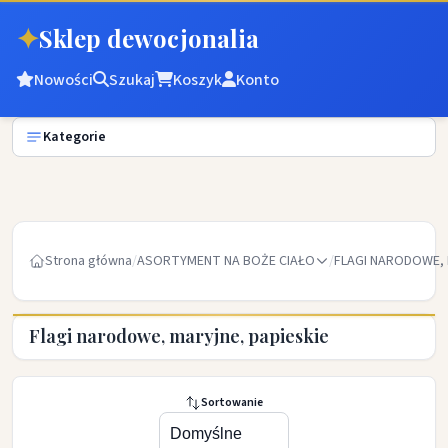
✦
Sklep dewocjonalia
Nowości
Szukaj
Koszyk
Konto
Kategorie
Strona główna
/
ASORTYMENT NA BOŻE CIAŁO
/
FLAGI NARODOWE, 
Flagi narodowe, maryjne, papieskie
Sortowanie