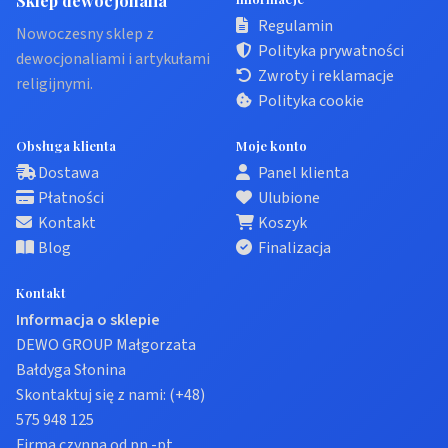
Sklep dewocjonalia
Regulamin
Nowoczesny sklep z
Polityka prywatności
dewocjonaliami i artykułami
Zwroty i reklamacje
religijnymi.
Polityka cookie
Obsługa klienta
Moje konto
Dostawa
Panel klienta
Płatności
Ulubione
Kontakt
Koszyk
Blog
Finalizacja
Kontakt
Informacja o sklepie
DEWO GROUP Małgorzata
Bałdyga Słonina
Skontaktuj się z nami:
(+48)
575 948 125
Firma czynna od pn.-pt.