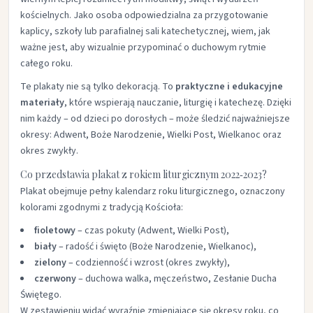
kościelnych. Jako osoba odpowiedzialna za przygotowanie
kaplicy, szkoły lub parafialnej sali katechetycznej, wiem, jak
ważne jest, aby wizualnie przypominać o duchowym rytmie
całego roku.
Te plakaty nie są tylko dekoracją. To
praktyczne i edukacyjne
materiały
, które wspierają nauczanie, liturgię i katechezę. Dzięki
nim każdy – od dzieci po dorosłych – może śledzić najważniejsze
okresy: Adwent, Boże Narodzenie, Wielki Post, Wielkanoc oraz
okres zwykły.
Co przedstawia plakat z rokiem liturgicznym 2022‑2023?
Plakat obejmuje pełny kalendarz roku liturgicznego, oznaczony
kolorami zgodnymi z tradycją Kościoła:
fioletowy
– czas pokuty (Adwent, Wielki Post),
biały
– radość i święto (Boże Narodzenie, Wielkanoc),
zielony
– codzienność i wzrost (okres zwykły),
czerwony
– duchowa walka, męczeństwo, Zesłanie Ducha
Świętego.
W zestawieniu widać wyraźnie zmieniające się okresy roku, co