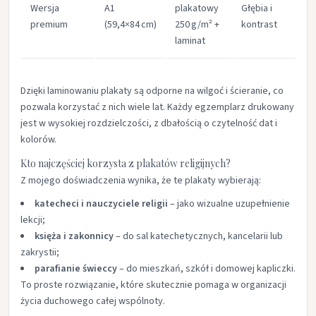
Wersja
A1
plakatowy
Głębia i
premium
(59,4×84 cm)
250 g/m² +
kontrast
p
laminat
Dzięki laminowaniu plakaty są odporne na wilgoć i ścieranie, co
pozwala korzystać z nich wiele lat. Każdy egzemplarz drukowany
jest w wysokiej rozdzielczości, z dbałością o czytelność dat i
kolorów.
Kto najczęściej korzysta z plakatów religijnych?
Z mojego doświadczenia wynika, że te plakaty wybierają:
katecheci i nauczyciele religii
– jako wizualne uzupełnienie
lekcji;
księża i zakonnicy
– do sal katechetycznych, kancelarii lub
zakrystii;
parafianie świeccy
– do mieszkań, szkół i domowej kapliczki.
To proste rozwiązanie, które skutecznie pomaga w organizacji
życia duchowego całej wspólnoty.