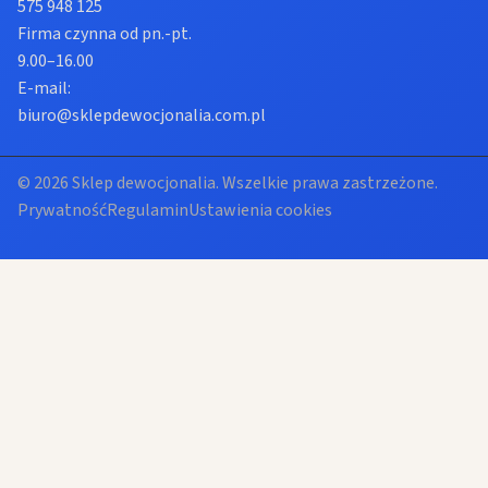
575 948 125
Firma czynna od pn.-pt.
9.00–16.00
E-mail:
biuro@sklepdewocjonalia.com.pl
© 2026 Sklep dewocjonalia. Wszelkie prawa zastrzeżone.
Prywatność
Regulamin
Ustawienia cookies