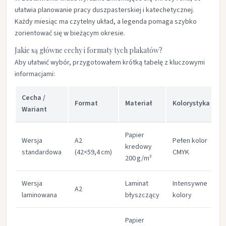
ułatwia planowanie pracy duszpasterskiej i katechetycznej.
Każdy miesiąc ma czytelny układ, a legenda pomaga szybko
zorientować się w bieżącym okresie.
Jakie są główne cechy i formaty tych plakatów?
Aby ułatwić wybór, przygotowałem krótką tabelę z kluczowymi
informacjami:
Cecha /
Format
Materiał
Kolorystyka
Wariant
Papier
Wersja
A2
Pełen kolor
kredowy
standardowa
(42×59,4 cm)
CMYK
200 g/m²
Wersja
Laminat
Intensywne
K
A2
laminowana
błyszczący
kolory
p
Papier