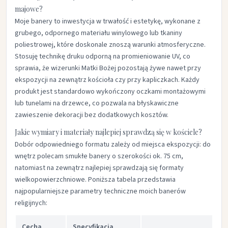
majowe?
Moje banery to inwestycja w trwałość i estetykę, wykonane z
grubego, odpornego materiału winylowego lub tkaniny
poliestrowej, które doskonale znoszą warunki atmosferyczne.
Stosuję technikę druku odporną na promieniowanie UV, co
sprawia, że wizerunki Matki Bożej pozostają żywe nawet przy
ekspozycji na zewnątrz kościoła czy przy kapliczkach. Każdy
produkt jest standardowo wykończony oczkami montażowymi
lub tunelami na drzewce, co pozwala na błyskawiczne
zawieszenie dekoracji bez dodatkowych kosztów.​
Jakie wymiary i materiały najlepiej sprawdzą się w kościele?
Dobór odpowiedniego formatu zależy od miejsca ekspozycji: do
wnętrz polecam smukłe banery o szerokości ok. 75 cm,
natomiast na zewnątrz najlepiej sprawdzają się formaty
wielkopowierzchniowe. Poniższa tabela przedstawia
najpopularniejsze parametry techniczne moich banerów
religijnych:​
Cecha
Specyfikacja