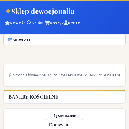
✦
Sklep dewocjonalia
Nowości
Szukaj
Koszyk
Konto
Kategorie
Strona główna
/
NABOŻEŃSTWO MAJOWE
/
BANERY KOŚCIELNE
BANERY KOŚCIELNE
Sortowanie