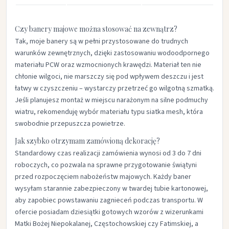
Czy banery majowe można stosować na zewnątrz?
Tak, moje banery są w pełni przystosowane do trudnych
warunków zewnętrznych, dzięki zastosowaniu wodoodpornego
materiału PCW oraz wzmocnionych krawędzi. Materiał ten nie
chłonie wilgoci, nie marszczy się pod wpływem deszczu i jest
łatwy w czyszczeniu – wystarczy przetrzeć go wilgotną szmatką.
Jeśli planujesz montaż w miejscu narażonym na silne podmuchy
wiatru, rekomenduję wybór materiału typu siatka mesh, która
swobodnie przepuszcza powietrze.​
Jak szybko otrzymam zamówioną dekorację?
Standardowy czas realizacji zamówienia wynosi od 3 do 7 dni
roboczych, co pozwala na sprawne przygotowanie świątyni
przed rozpoczęciem nabożeństw majowych. Każdy baner
wysyłam starannie zabezpieczony w twardej tubie kartonowej,
aby zapobiec powstawaniu zagnieceń podczas transportu. W
ofercie posiadam dziesiątki gotowych wzorów z wizerunkami
Matki Bożej Niepokalanej, Częstochowskiej czy Fatimskiej, a