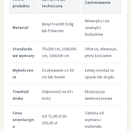
Zastosowanie
produktu
techniczna
Wewnątrz i na
Winyl Frontlit 510g
Materiał
zewnątrz
lub Poliester ​
budynków
Standardo
75x200 cm, 100x200
Ołtarze, elewacje,
we wymiary
cm, 100x300 cm ​
płoty kościelne
Wykończen
Oczkowanie co 50
Łatwy montaż na
ie
cm lub tunele ​
opaski lub drążki
Trwałość
Odporność na UV i
Ekspozycja
druku
mróz ​
wielosezonowa
Cena
Zależna od
Od 71,00 zł do
orientacyjn
wymiaru i
250,00 zł ​
a
materiału