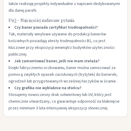
także realizuję projekty indywidualne z napisami dedykowanymi
dla danej parafii.​
FAQ – Najczęściej zadawane pytania
Czy baner posiada certyfikat trudnopalności?
Tak, materiały winylowe używane do produkcji banerów
kościelnych posiadają atesty trudnopalności B1, co jest
kluczowe przy ekspozycji wewnątrz budynków użyteczności
publicznej.
Jak zamontować baner, jeśli nie mam stelaża?
Dzięki fabrycznemu oczkowaniu, baner można zamocować za
pomocą zwykłych opasek zaciskowych (trytytek) do barierek,
ogrodzeń lub przygotowanych wcześniej haczyków w ścianie.​
Czy grafika nie wyblaknie na słońcu?
Stosujemy nowoczesny druk solwentowy lub UV, który jest
chemicznie utwardzany, co gwarantuje odporność na blaknięcie
przez minimum 3 lata intensywnej ekspozycji słonecznej.