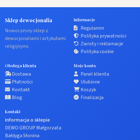
Sklep dewocjonalia
Informacje
Regulamin
Nowoczesny sklep z
Polityka prywatności
dewocjonaliami i artykułami
Zwroty i reklamacje
religijnymi.
Polityka cookie
Obsługa klienta
Moje konto
Dostawa
Panel klienta
Płatności
Ulubione
Kontakt
Koszyk
Blog
Finalizacja
Kontakt
Informacja o sklepie
DEWO GROUP Małgorzata
Bałdyga Słonina