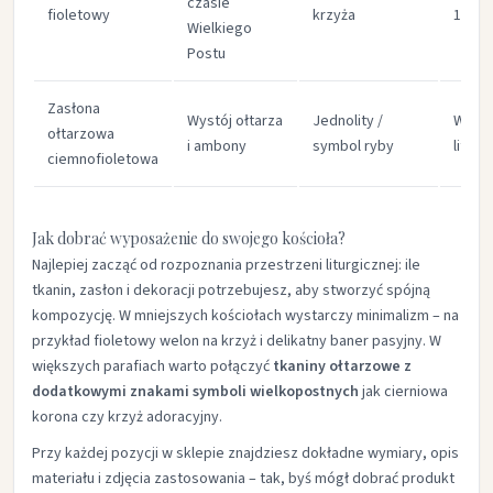
czasie
fioletowy
krzyża
100%
Wielkiego
Postu
Zasłona
Wystój ołtarza
Jednolity /
Welur
ołtarzowa
i ambony
symbol ryby
liturg
ciemnofioletowa
Jak dobrać wyposażenie do swojego kościoła?
Najlepiej zacząć od rozpoznania przestrzeni liturgicznej: ile
tkanin, zasłon i dekoracji potrzebujesz, aby stworzyć spójną
kompozycję. W mniejszych kościołach wystarczy minimalizm – na
przykład fioletowy welon na krzyż i delikatny baner pasyjny. W
większych parafiach warto połączyć
tkaniny ołtarzowe z
dodatkowymi znakami symboli wielkopostnych
jak cierniowa
korona czy krzyż adoracyjny.
Przy każdej pozycji w sklepie znajdziesz dokładne wymiary, opis
materiału i zdjęcia zastosowania – tak, byś mógł dobrać produkt