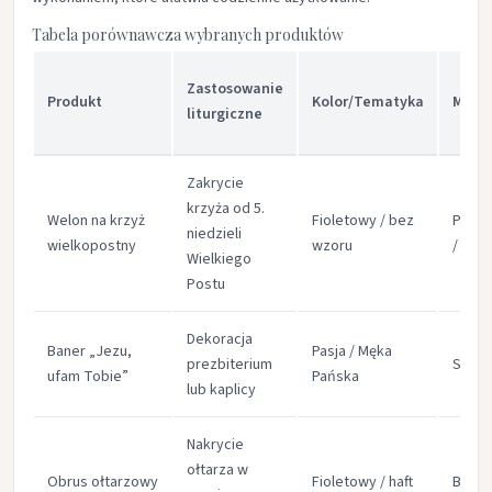
Tabela porównawcza wybranych produktów
Zastosowanie
Produkt
Kolor/Tematyka
Mater
liturgiczne
Zakrycie
krzyża od 5.
Welon na krzyż
Fioletowy / bez
Polie
niedzieli
wielkopostny
wzoru
/ baw
Wielkiego
Postu
Dekoracja
Baner „Jezu,
Pasja / Męka
prezbiterium
Satyn
ufam Tobie”
Pańska
lub kaplicy
Nakrycie
ołtarza w
Obrus ołtarzowy
Fioletowy / haft
Bawe