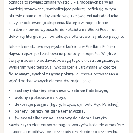
oznacza to również zmianę wystroju – z radosnych barw na
bardziej stonowane, symbolizujące pokutę i refleksję. W tym
okresie dbam o to, aby każde wnętrze świątyni nabrało ducha
ciszy i modlitewnego skupienia. Dlatego w mojej ofercie
znajdziesz
pełne wyposażenie kościoła na Wielki Post
– od
dekoracji liturgicznych po tekstylia ołtarzowe i symbole pasyjne.
Jakie elementy tworzą wystrój kościoła w Wielkim Poście?
Najważniejsze jest zachowanie prostoty i spójności. Wnętrze
świątyni powinno oddawać powagę tego okresu liturgicznego.
Wybieram więc tekstylia i wyposażenie utrzymane w
kolorze
fioletowym
, symbolizującym pokutę i duchowe oczyszczenie.
Wśród podstawowych elementów znajdują się:
zasłony i tkaniny ołtarzowe w kolorze fioletowym
,
welony i pokrowce na krzyż
,
dekoracje pasyjne
(figury, krzyże, symbole Męki Pańskiej),
banery i obrazy religijne tematyczne
,
świece wielkopostne i zestawy do adoracji Krzyża
.
Każdy z tych elementów pomaga stworzyć w kościele atmosferę
skupienia i modlitwy, bez przesady czy zbędnego przepychu.