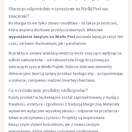
Dlaczego odpowiednie wyposażenie na Wielki Post ma
znaczenie?
Bo liturgia to nie tylko słowo i modlitwa – to także przestrzeń,
która wspiera duchowe przeżycia wiernych. Właściwe
wyposażenie świątyni na Wielki Post
pozwala lepiej przeżyć ten
czas, zarówno duchownym, jak i parafianom.
W praktyce zmiana aranżacji wnętrza może znacząco wpłynąć na
odbiór nabożeństw – od nabożeństw Drogi Krzyżowej po
adorację Krzyża w Wielki Piątek. Dobrze dobrane elementy
dekoracyjne tworzą spójny przekaz teologiczny – przypominając
o pokucie, cierpieniu i nadziei zmartwychwstania.
Co wyróżnia moje produkty wielkopostne?
Każdy produkt w tej kategorii został zaprojektowany z myślą o
trwałości, estetyce i zgodności z tradycją liturgiczną. Materiały
wybieram wyłącznie wysokiej jakości – odporne na przetarcia i
łatwe w utrzymaniu czystości. Projekty są inspirowane
klasycznym stylem kościelnym, ale z nowoczesnym
wykonaniem, które ułatwia codzienne użytkowanie.