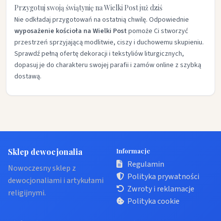
Przygotuj swoją świątynię na Wielki Post już dziś
Nie odkładaj przygotowań na ostatnią chwilę. Odpowiednie
wyposażenie kościoła na Wielki Post
pomoże Ci stworzyć
przestrzeń sprzyjającą modlitwie, ciszy i duchowemu skupieniu.
Sprawdź pełną ofertę dekoracji i tekstyliów liturgicznych,
dopasuj je do charakteru swojej parafii i zamów online z szybką
dostawą.
Sklep dewocjonalia
Informacje
Regulamin
Nowoczesny sklep z
Polityka prywatności
dewocjonaliami i artykułami
Zwroty i reklamacje
religijnymi.
Polityka cookie