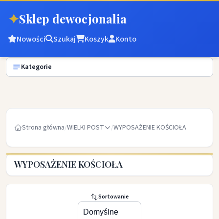
✦
Sklep dewocjonalia
Nowości
Szukaj
Koszyk
Konto
Kategorie
Strona główna
/
WIELKI POST
/
WYPOSAŻENIE KOŚCIOŁA
WYPOSAŻENIE KOŚCIOŁA
Sortowanie