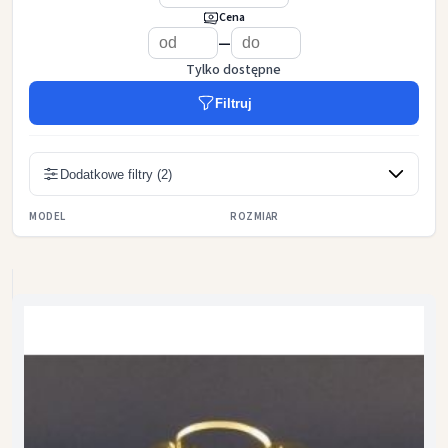
Cena
—
Tylko dostępne
Filtruj
Dodatkowe filtry (2)
MODEL
ROZMIAR
3 tonowe
4 tonowe
40 cm
50 cm
60 cm
70 cm
100 cm