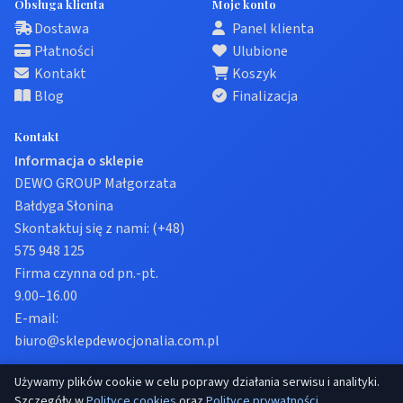
Obsługa klienta
Moje konto
Dostawa
Panel klienta
Płatności
Ulubione
Kontakt
Koszyk
Blog
Finalizacja
Kontakt
Informacja o sklepie
DEWO GROUP Małgorzata
Bałdyga Słonina
Skontaktuj się z nami:
(+48)
575 948 125
Firma czynna od pn.-pt.
9.00–16.00
E-mail:
biuro@sklepdewocjonalia.com.pl
Używamy plików cookie w celu poprawy działania serwisu i analityki.
© 2026 Sklep dewocjonalia. Wszelkie prawa zastrzeżone.
Szczegóły w
Polityce cookies
oraz
Polityce prywatności
.