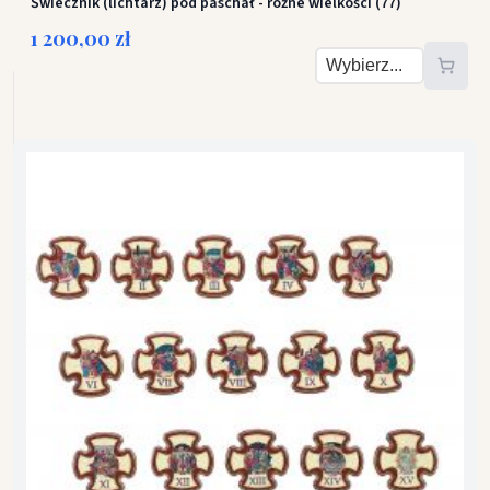
Świecznik (lichtarz) pod paschał - różne wielkości (77)
1 200,00 zł