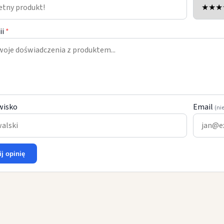
ii
*
wisko
Email
(ni
ij opinię