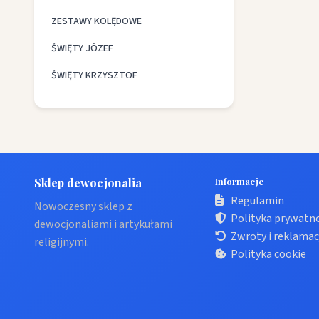
ZESTAWY KOLĘDOWE
ŚWIĘTY JÓZEF
ŚWIĘTY KRZYSZTOF
Sklep dewocjonalia
Informacje
Regulamin
Nowoczesny sklep z
Polityka prywatn
dewocjonaliami i artykułami
Zwroty i reklamac
religijnymi.
Polityka cookie