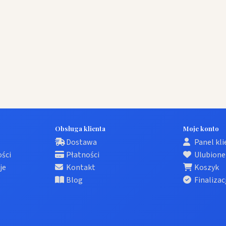
Obsługa klienta
Moje konto
Dostawa
Panel kl
ości
Płatności
Ulubione
je
Kontakt
Koszyk
Blog
Finalizac