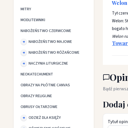
Welon 
MITRY
Tył czer
MODLITEWNIKI
Welon: S
bogato h
NABOŻEŃSTWO CZERWCOWE
Welon na
NABOŻEŃSTWO MAJOWE
Towar 
NABOŻEŃSTWO RÓŻAŃCOWE
NACZYNIA LITURGICZNE
Opin
NEOKATECHUMENT
OBRAZY NA PŁÓTNIE CANVAS
Bądź pierwsz
OBRAZY RELIGIJNE
Dodaj 
OBRUSY OŁTARZOWE
ODZIEŻ DLA KSIĘŻY
Tytuł opin