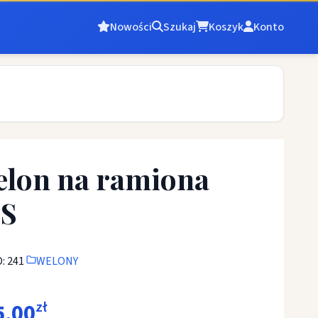
Nowości
Szukaj
Koszyk
Konto
lon na ramiona
HS
: 241
WELONY
5,00
zł