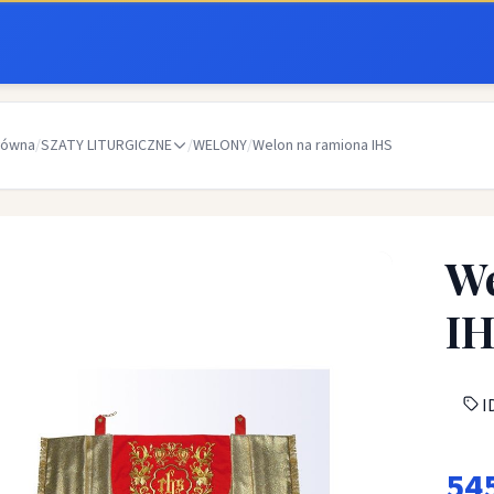
łówna
/
SZATY LITURGICZNE
/
WELONY
/
Welon na ramiona IHS
We
I
ID
54