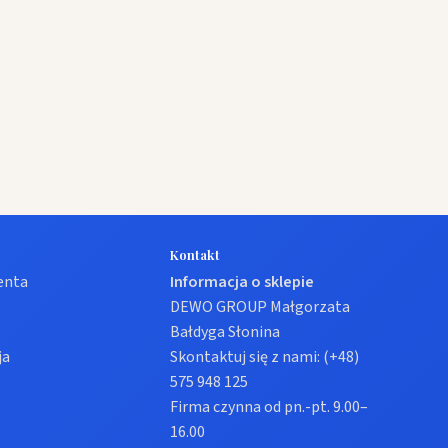
Kontakt
ienta
Informacja o sklepie
DEWO GROUP Małgorzata
Bałdyga Słonina
ja
Skontaktuj się z nami:
(+48)
575 948 125
Firma czynna od pn.-pt. 9.00–
16.00