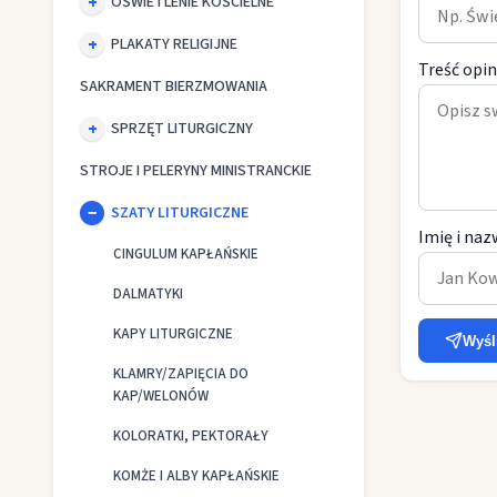
OŚWIETLENIE KOŚCIELNE
PLAKATY RELIGIJNE
Treść opin
SAKRAMENT BIERZMOWANIA
SPRZĘT LITURGICZNY
STROJE I PELERYNY MINISTRANCKIE
SZATY LITURGICZNE
Imię i naz
CINGULUM KAPŁAŃSKIE
DALMATYKI
KAPY LITURGICZNE
Wyśl
KLAMRY/ZAPIĘCIA DO
KAP/WELONÓW
KOLORATKI, PEKTORAŁY
KOMŻE I ALBY KAPŁAŃSKIE