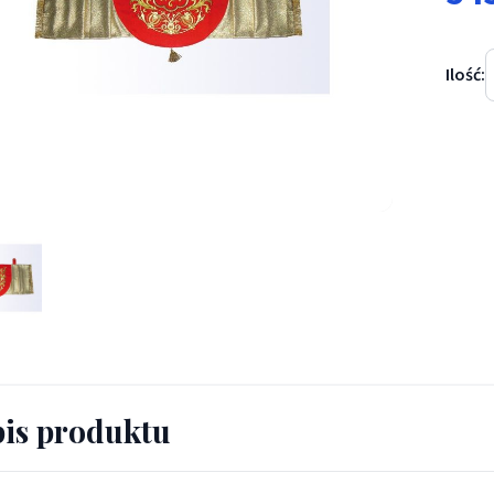
Ilość:
a ramiona IHS - WELONY - Welon na ramiona IHS
is produktu