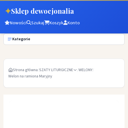
✦
Sklep dewocjonalia
Nowości
Szukaj
Koszyk
Konto
Kategorie
Strona główna
/
SZATY LITURGICZNE
/
WELONY
/
Welon na ramiona Maryjny