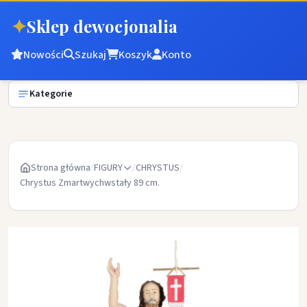
✦
Sklep dewocjonalia
Nowości
Szukaj
Koszyk
Konto
Kategorie
Strona główna
/
FIGURY
/
CHRYSTUS
/
Chrystus Zmartwychwstały 89 cm.