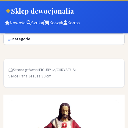
✦
Sklep dewocjonalia
Nowości
Szukaj
Koszyk
Konto
Kategorie
Strona główna
/
FIGURY
/
CHRYSTUS
/
Serce Pana Jezusa 80 cm.