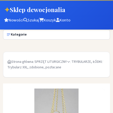
✦
Sklep dewocjonalia
Nowości
Szukaj
Koszyk
Konto
Kategorie
Strona główna
/
SPRZĘT LITURGICZNY
/
TRYBULARZE, ŁÓDKI
/
Trybularz XXL, zdobione, pozłacane