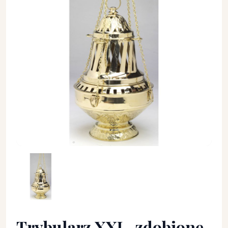
Trybularz XXL, zdobione, pozłacane - TRYBULARZE, ŁÓDKI - T
Trybularz XXL, zdobione,