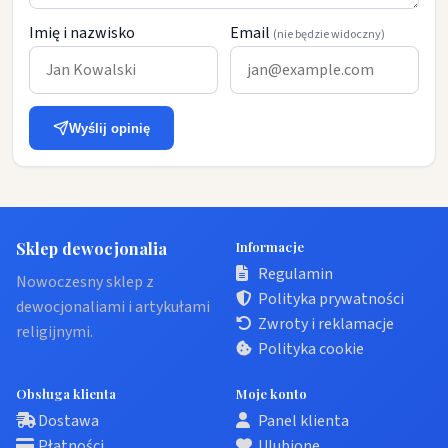
Imię i nazwisko
Email
(nie będzie widoczny)
Wyślij opinię
Sklep dewocjonalia
Informacje
Regulamin
Nowoczesny sklep z
Polityka prywatności
dewocjonaliami i artykułami
Zwroty i reklamacje
religijnymi.
Polityka cookie
Obsługa klienta
Moje konto
Dostawa
Panel klienta
Płatności
Ulubione