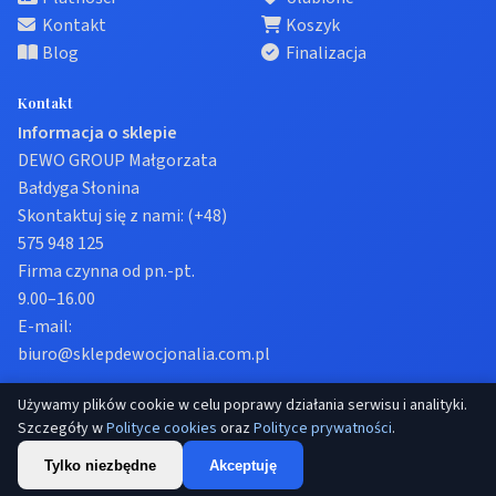
Kontakt
Koszyk
Blog
Finalizacja
Kontakt
Informacja o sklepie
DEWO GROUP Małgorzata
Bałdyga Słonina
Skontaktuj się z nami:
(+48)
575 948 125
Firma czynna od pn.-pt.
9.00–16.00
E-mail:
biuro@sklepdewocjonalia.com.pl
Używamy plików cookie w celu poprawy działania serwisu i analityki.
© 2026 Sklep dewocjonalia. Wszelkie prawa zastrzeżone.
Szczegóły w
Polityce cookies
oraz
Polityce prywatności
.
Prywatność
Regulamin
Ustawienia cookies
Tylko niezbędne
Akceptuję