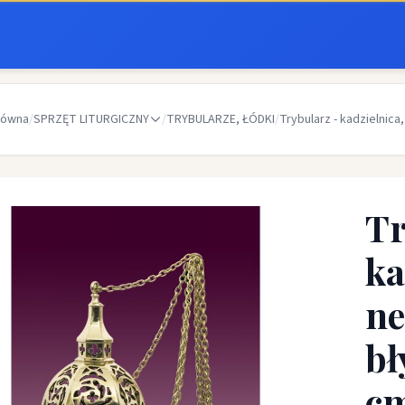
łówna
/
SPRZĘT LITURGICZNY
/
TRYBULARZE, ŁÓDKI
/
Trybularz - kadzielnic
Tr
ka
ne
bł
c