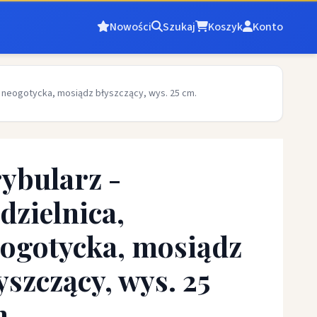
Nowości
Szukaj
Koszyk
Konto
a, neogotycka, mosiądz błyszczący, wys. 25 cm.
ybularz -
dzielnica,
ogotycka, mosiądz
yszczący, wys. 25
m.