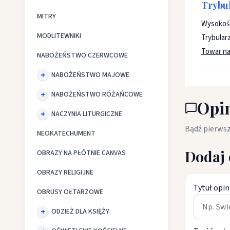
Trybul
MITRY
Wysokość
MODLITEWNIKI
Trybular
Towar na
NABOŻEŃSTWO CZERWCOWE
NABOŻEŃSTWO MAJOWE
NABOŻEŃSTWO RÓŻAŃCOWE
Opin
NACZYNIA LITURGICZNE
Bądź pierwsz
NEOKATECHUMENT
Dodaj 
OBRAZY NA PŁÓTNIE CANVAS
OBRAZY RELIGIJNE
Tytuł opin
OBRUSY OŁTARZOWE
ODZIEŻ DLA KSIĘŻY