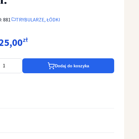
: 881
TRYBULARZE, ŁÓDKI
25,00
zł
YBULARZE, ŁÓDKI - Trybularz - kadzielnica, neogotycka, mosiądz bł
Dodaj do koszyka