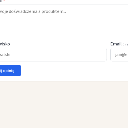
ii
*
wisko
Email
(ni
ij opinię