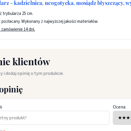
arz - kadzielnica, neogotycka, mosiądz błyszczący, wy
 trybularza 25 cm.
z pozłacany. Wykonany z najwyższej jakości materiałów.
 zamówienie 14 dni.
ie klientów
y i dodaj opinię o tym produkcie.
opinię
ii
Ocena