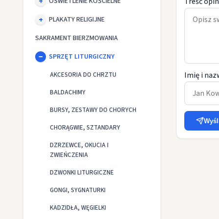
OŚWIETLENIE KOŚCIELNE
Treść opin
PLAKATY RELIGIJNE
SAKRAMENT BIERZMOWANIA
SPRZĘT LITURGICZNY
Imię i naz
AKCESORIA DO CHRZTU
BALDACHIMY
BURSY, ZESTAWY DO CHORYCH
Wyśl
CHORĄGWIE, SZTANDARY
DZRZEWCE, OKUCIA I
ZWIEŃCZENIA
DZWONKI LITURGICZNE
GONGI, SYGNATURKI
KADZIDŁA, WĘGIELKI