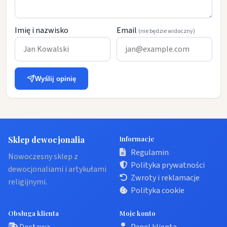
Imię i nazwisko
Email
(nie będzie widoczny)
Wyślij opinię
Sklep dewocjonalia
Informacje
Regulamin
Nowoczesny sklep z
Polityka prywatności
dewocjonaliami i artykułami
Zwroty i reklamacje
religijnymi.
Polityka cookie
Obsługa klienta
Moje konto