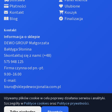
Dostawa
Panel klienta
Płatności
Ulubione
Kontakt
Koszyk
Blog
Finalizacja
Kontakt
Informacja o sklepie
DEWO GROUP Małgorzata
Bałdyga Słonina
Skontaktuj się z nami:
(+48)
575 948 125
Firma czynna od pn.-pt.
9.00–16.00
E-mail:
biuro@sklepdewocjonalia.com.pl
Używamy plików cookie w celu poprawy działania serwisu i analityki.
© 2026 Sklep dewocjonalia. Wszelkie prawa zastrzeżone.
Szczegóły w
Polityce cookies
oraz
Polityce prywatności
.
Prywatność
Regulamin
Ustawienia cookies
Tylko niezbędne
Akceptuję