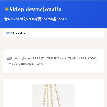
✦
Sklep dewocjonalia
Nowości
Szukaj
Koszyk
Konto
Kategorie
Strona główna
/
SPRZĘT LITURGICZNY
/
TRYBULARZE, ŁÓDKI
/
Trybularz mosiężny - 24 cm