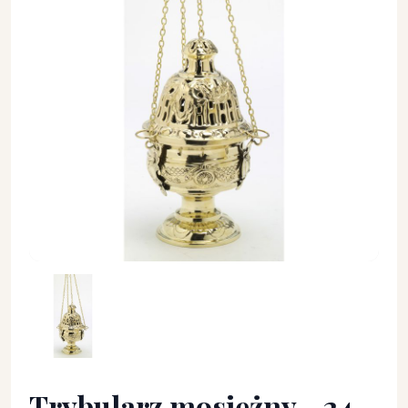
Trybularz mosiężny - 24 cm - TRYBULARZE, ŁÓDKI - Trybularz
Trybularz mosiężny - 24