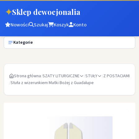
✦
Sklep dewocjonalia
Nowości
Szukaj
Koszyk
Konto
Kategorie
Strona główna
/
SZATY LITURGICZNE
/
STUŁY
/
Z POSTACIAMI
/
Stuła z wizerunkiem Matki Bożej z Guadalupe