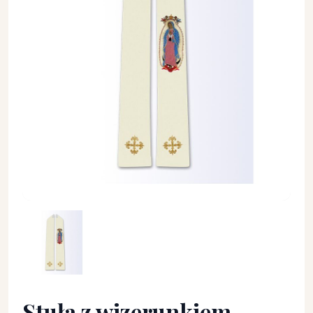
Stuła z wizerunkiem Matki Bożej z Guadalupe - Z POSTACIAMI
Stuła z wizerunkiem