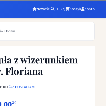
Nowości
Szukaj
Koszyk
Konto
św. Floriana
uła z wizerunkiem
. Floriana
: 183
Z POSTACIAMI
9,00
zł