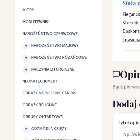
Stuła 
MITRY
Elegancka
MODLITEWNIKI
Stuła id
Doskonały
NABOŻEŃSTWO CZERWCOWE
Towar na 
NABOŻEŃSTWO MAJOWE
NABOŻEŃSTWO RÓŻAŃCOWE
NACZYNIA LITURGICZNE
Opin
NEOKATECHUMENT
Bądź pierwsz
OBRAZY NA PŁÓTNIE CANVAS
Dodaj 
OBRAZY RELIGIJNE
OBRUSY OŁTARZOWE
Tytuł opin
ODZIEŻ DLA KSIĘŻY