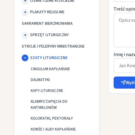
OŚWIETLENIE KOŚCIELNE
Treść opin
PLAKATY RELIGIJNE
SAKRAMENT BIERZMOWANIA
SPRZĘT LITURGICZNY
STROJE I PELERYNY MINISTRANCKIE
Imię i naz
SZATY LITURGICZNE
CINGULUM KAPŁAŃSKIE
DALMATYKI
Wyśl
KAPY LITURGICZNE
KLAMRY/ZAPIĘCIA DO
KAP/WELONÓW
KOLORATKI, PEKTORAŁY
KOMŻE I ALBY KAPŁAŃSKIE