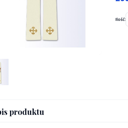
Ilość:
wizerunkiem św. Floriana - Z POSTACIAMI - Stuła z wizerunkiem św
is produktu