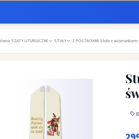
łówna
/
SZATY LITURGICZNE
/
STUŁY
/
Z POSTACIAMI
/
Stuła z wizerunkiem 
St
św
ID
29