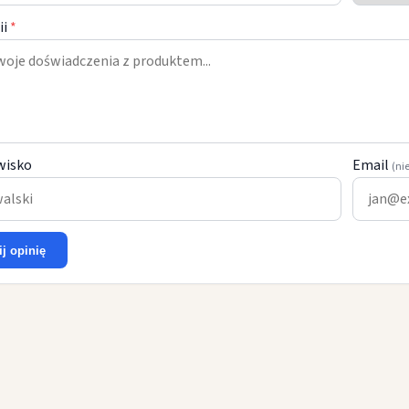
ii
*
wisko
Email
(ni
ij opinię