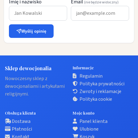
Imię i nazwisko
Email
(nie będzie widoczny)
Wyślij opinię
Sklep dewocjonalia
Informacje
Regulamin
Nowoczesny sklep z
Polityka prywatności
dewocjonaliami i artykułami
Zwroty i reklamacje
religijnymi.
Polityka cookie
Obsługa klienta
Moje konto
Dostawa
Panel klienta
Płatności
Ulubione
Kontakt
Koszyk