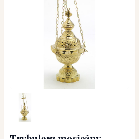
Trybularz mosiężny, zdobiony - 25 cm. - TRYBULARZE, ŁÓDKI -
Trybularz mosiężny,