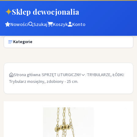
✦
Sklep dewocjonalia
Nowości
Szukaj
Koszyk
Konto
Kategorie
Strona główna
/
SPRZĘT LITURGICZNY
/
TRYBULARZE, ŁÓDKI
/
Trybularz mosiężny, zdobiony - 25 cm.