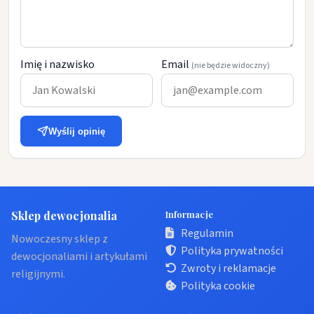
Imię i nazwisko
Email
(nie będzie widoczny)
Wyślij opinię
Sklep dewocjonalia
Informacje
Regulamin
Nowoczesny sklep z
Polityka prywatności
dewocjonaliami i artykułami
Zwroty i reklamacje
religijnymi.
Polityka cookie