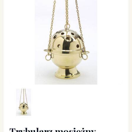
Trybularz mosiężny, kolor złoty (gwiazdki) - 15 cm. - TRYBUL
Trybularz mosiężny,