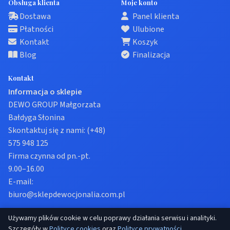
Obsługa klienta
Moje konto
Dostawa
Panel klienta
Płatności
Ulubione
Kontakt
Koszyk
Blog
Finalizacja
Kontakt
Informacja o sklepie
DEWO GROUP Małgorzata
Bałdyga Słonina
Skontaktuj się z nami:
(+48)
575 948 125
Firma czynna od pn.-pt.
9.00–16.00
E-mail:
biuro@sklepdewocjonalia.com.pl
Używamy plików cookie w celu poprawy działania serwisu i analityki.
© 2026 Sklep dewocjonalia. Wszelkie prawa zastrzeżone.
Szczegóły w
Polityce cookies
oraz
Polityce prywatności
.