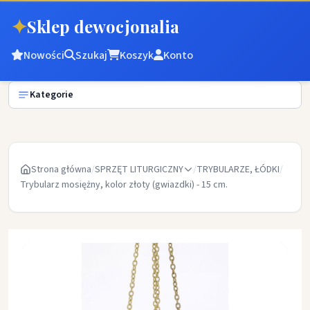
✦
Sklep dewocjonalia
Nowości
Szukaj
Koszyk
Konto
Kategorie
Strona główna
/
SPRZĘT LITURGICZNY
/
TRYBULARZE, ŁÓDKI
/
Trybularz mosiężny, kolor złoty (gwiazdki) - 15 cm.