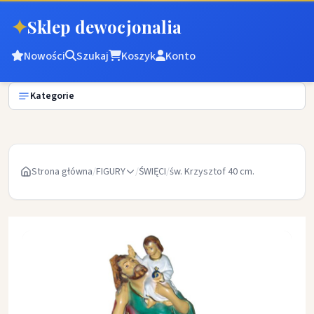
✦
Sklep dewocjonalia
Nowości
Szukaj
Koszyk
Konto
Kategorie
Strona główna
/
FIGURY
/
ŚWIĘCI
/
św. Krzysztof 40 cm.