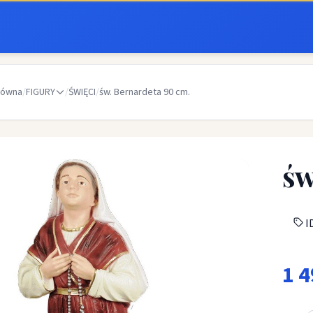
łówna
/
FIGURY
/
ŚWIĘCI
/
św. Bernardeta 90 cm.
św
ID
1 4