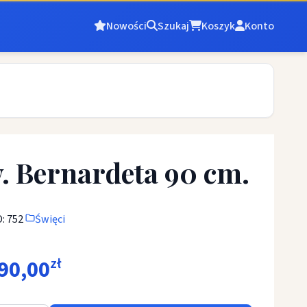
Nowości
Szukaj
Koszyk
Konto
. Bernardeta 90 cm.
: 752
Święci
90,00
zł