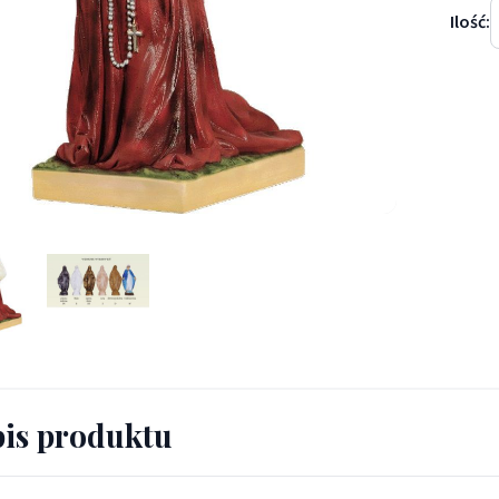
Ilość:
ardeta 90 cm. - Święci - św. Bernardeta 90 cm.
is produktu