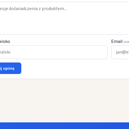
wisko
Email
(ni
ij opinię