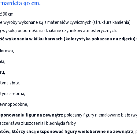
rnardeta 90 cm.
 90 cm.
e wyroby wykonane są z materiałów żywicznych (struktura kamienia).
ą wysoką odporność na działanie czynników atmosferycznych.
ść wykonania w kilku barwach (kolorystyka pokazana na zdjęciu):
lorowa,
ała,
ru,
tyna złota,
tyna srebrna,
rewnopodobne,
sponowaniu figur na zewnątrz
polecamy figury niemalowane białe (wy
eczeństwa złuszczenia i blednięcia farby.
entów, którzy chcą eksponować figury wielobarwne na zewnątrz
,