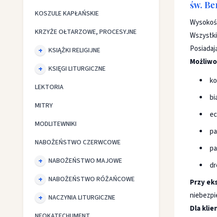
św. Be
KOSZULE KAPŁAŃSKIE
Wysokość
KRZYŻE OŁTARZOWE, PROCESYJNE
Wszystki
Posiadaj
KSIĄŻKI RELIGIJNE
Możliwo
KSIĘGI LITURGICZNE
ko
LEKTORIA
bi
MITRY
ec
MODLITEWNIKI
pa
NABOŻEŃSTWO CZERWCOWE
pa
NABOŻEŃSTWO MAJOWE
d
NABOŻEŃSTWO RÓŻAŃCOWE
Przy ek
niebezpi
NACZYNIA LITURGICZNE
Dla kli
NEOKATECHUMENT