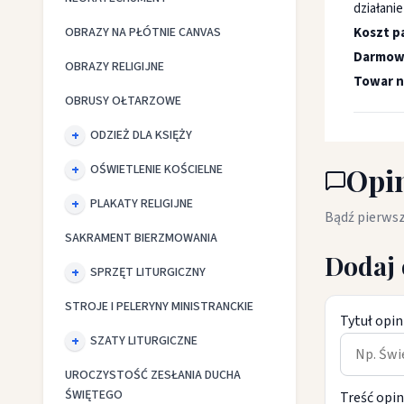
działani
OBRAZY NA PŁÓTNIE CANVAS
Koszt pa
Darmowa
OBRAZY RELIGIJNE
Towar n
OBRUSY OŁTARZOWE
ODZIEŻ DLA KSIĘŻY
OŚWIETLENIE KOŚCIELNE
Opin
PLAKATY RELIGIJNE
Bądź pierwsz
SAKRAMENT BIERZMOWANIA
Dodaj 
SPRZĘT LITURGICZNY
STROJE I PELERYNY MINISTRANCKIE
Tytuł opin
SZATY LITURGICZNE
UROCZYSTOŚĆ ZESŁANIA DUCHA
ŚWIĘTEGO
Treść opin