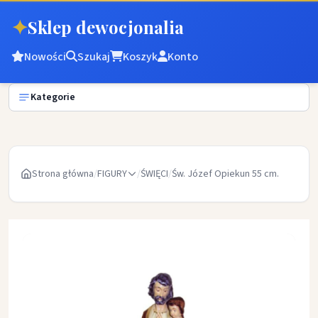
✦
Sklep dewocjonalia
Nowości
Szukaj
Koszyk
Konto
Kategorie
Strona główna
/
FIGURY
/
ŚWIĘCI
/
Św. Józef Opiekun 55 cm.