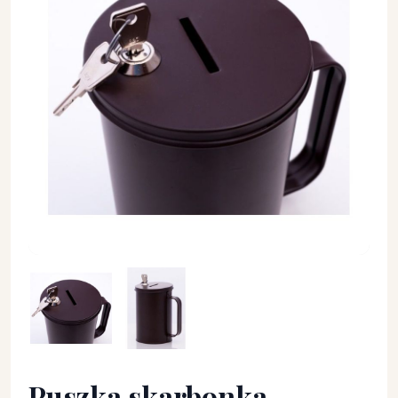
Puszka skarbonka kościelna na zbiórkę datków - SKARBONKI 
Puszka skarbonka