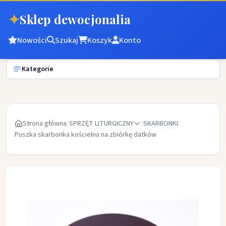
✦
Sklep dewocjonalia
Nowości
Szukaj
Koszyk
Konto
Kategorie
Strona główna
/
SPRZĘT LITURGICZNY
/
SKARBONKI
/
Puszka skarbonka kościelna na zbiórkę datków