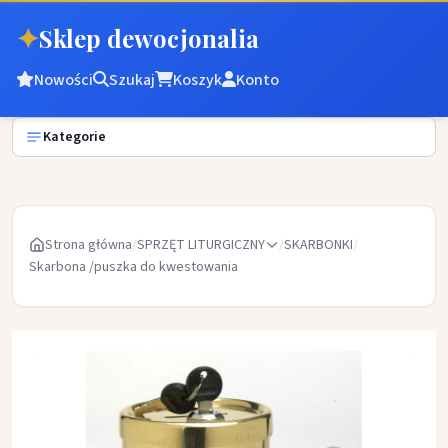
✦
Sklep dewocjonalia
Nowości
Szukaj
Koszyk
Konto
Kategorie
Strona główna
/
SPRZĘT LITURGICZNY
/
SKARBONKI
/
Skarbona /puszka do kwestowania