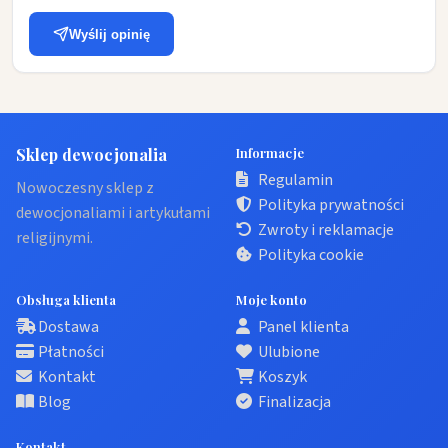
Wyślij opinię
Sklep dewocjonalia
Informacje
Regulamin
Nowoczesny sklep z
Polityka prywatności
dewocjonaliami i artykułami
Zwroty i reklamacje
religijnymi.
Polityka cookie
Obsługa klienta
Moje konto
Dostawa
Panel klienta
Płatności
Ulubione
Kontakt
Koszyk
Blog
Finalizacja
Kontakt