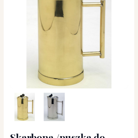
Skarbona /puszka do kwestowania - SKARBONKI - Skarbona 
Skarbona /puszka do