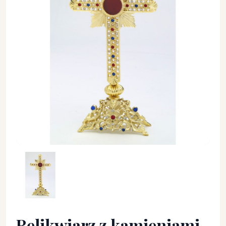
Relikwiarz z kamieniami szlachetnymi, pozłacany - 28 cm - 
Relikwiarz z kamieniami