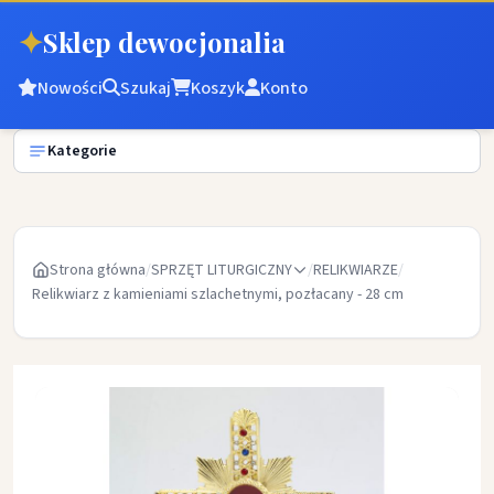
✦
Sklep dewocjonalia
Nowości
Szukaj
Koszyk
Konto
Kategorie
Strona główna
/
SPRZĘT LITURGICZNY
/
RELIKWIARZE
/
Relikwiarz z kamieniami szlachetnymi, pozłacany - 28 cm