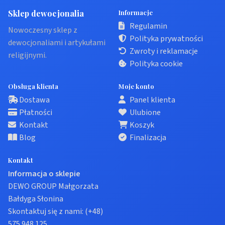
Sklep dewocjonalia
Informacje
Regulamin
Nowoczesny sklep z
Polityka prywatności
dewocjonaliami i artykułami
Zwroty i reklamacje
religijnymi.
Polityka cookie
Obsługa klienta
Moje konto
Dostawa
Panel klienta
Płatności
Ulubione
Kontakt
Koszyk
Blog
Finalizacja
Kontakt
Informacja o sklepie
DEWO GROUP Małgorzata
Bałdyga Słonina
Skontaktuj się z nami:
(+48)
575 948 125