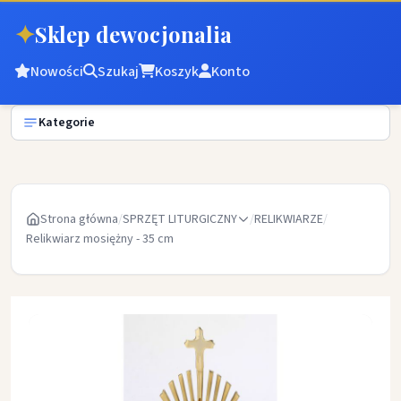
✦
Sklep dewocjonalia
Nowości
Szukaj
Koszyk
Konto
Kategorie
Strona główna
/
SPRZĘT LITURGICZNY
/
RELIKWIARZE
/
Relikwiarz mosiężny - 35 cm