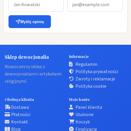
Wyślij opinię
Sklep dewocjonalia
Informacje
Regulamin
Nowoczesny sklep z
Polityka prywatności
dewocjonaliami i artykułami
Zwroty i reklamacje
religijnymi.
Polityka cookie
Obsługa klienta
Moje konto
Dostawa
Panel klienta
Płatności
Ulubione
Kontakt
Koszyk
Blog
Finalizacja