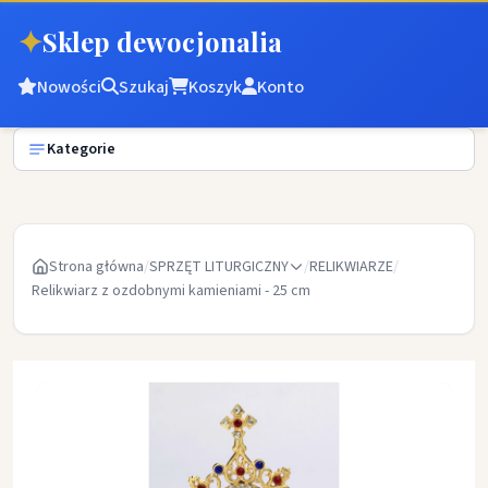
✦
Sklep dewocjonalia
Nowości
Szukaj
Koszyk
Konto
Kategorie
Strona główna
/
SPRZĘT LITURGICZNY
/
RELIKWIARZE
/
Relikwiarz z ozdobnymi kamieniami - 25 cm