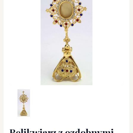
Relikwiarz z ozdobnymi kamieniami - 25 cm - RELIKWIARZE -
Relikwiarz z ozdobnymi