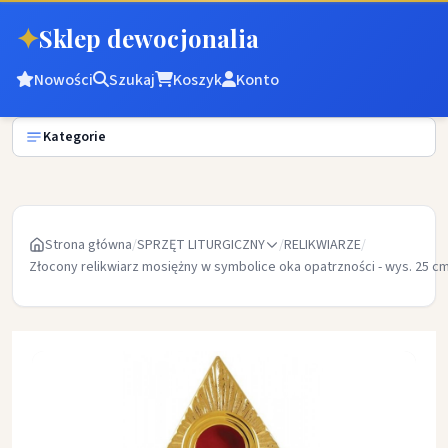
✦
Sklep dewocjonalia
Nowości
Szukaj
Koszyk
Konto
Kategorie
Strona główna
/
SPRZĘT LITURGICZNY
/
RELIKWIARZE
/
Złocony relikwiarz mosiężny w symbolice oka opatrzności - wys. 25 c