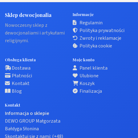
Sklep dewocjonalia
Informacje
Regulamin
Nowoczesny sklep z
Polityka prywatności
dewocjonaliami i artykułami
Zwroty i reklamacje
religijnymi.
Polityka cookie
Obsługa klienta
Moje konto
Dostawa
Panel klienta
Płatności
Ulubione
Kontakt
Koszyk
Blog
Finalizacja
Kontakt
Informacja o sklepie
DEWO GROUP Małgorzata
Bałdyga Słonina
Skontaktuj się z nami:
(+48)