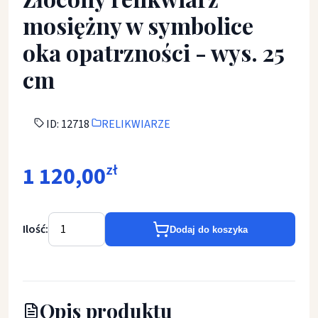
mosiężny w symbolice
oka opatrzności - wys. 25
cm
ID: 12718
RELIKWIARZE
1 120,00
zł
Ilość:
Dodaj do koszyka
Opis produktu