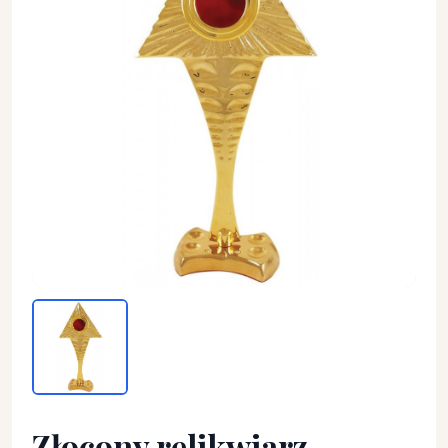
Złocony relikwiarz mosiężny w symbolice oka opatrzności -
Złocony relikwiarz