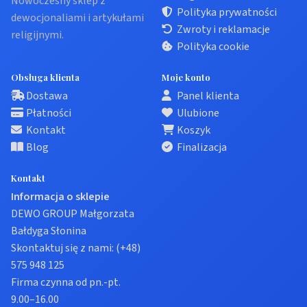
Nowoczesny sklep z
Polityka prywatności
dewocjonaliami i artykułami
Zwroty i reklamacje
religijnymi.
Polityka cookie
Obsługa klienta
Moje konto
Dostawa
Panel klienta
Płatności
Ulubione
Kontakt
Koszyk
Blog
Finalizacja
Kontakt
Informacja o sklepie
DEWO GROUP Małgorzata
Bałdyga Słonina
Skontaktuj się z nami:
(+48)
575 948 125
Firma czynna od pn.-pt.
9.00–16.00