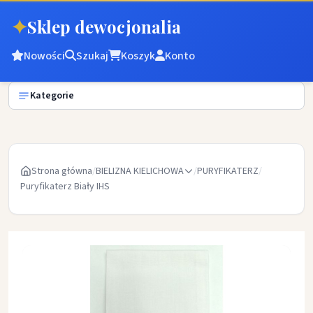
✦
Sklep dewocjonalia
Nowości
Szukaj
Koszyk
Konto
Kategorie
Strona główna
/
BIELIZNA KIELICHOWA
/
PURYFIKATERZ
/
Puryfikaterz Biały IHS