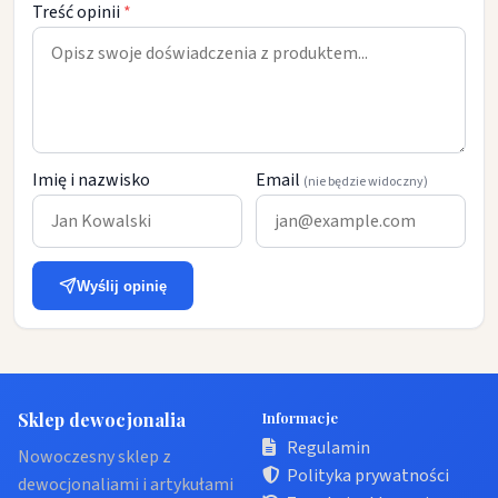
Treść opinii
*
Imię i nazwisko
Email
(nie będzie widoczny)
Wyślij opinię
Sklep dewocjonalia
Informacje
Regulamin
Nowoczesny sklep z
Polityka prywatności
dewocjonaliami i artykułami