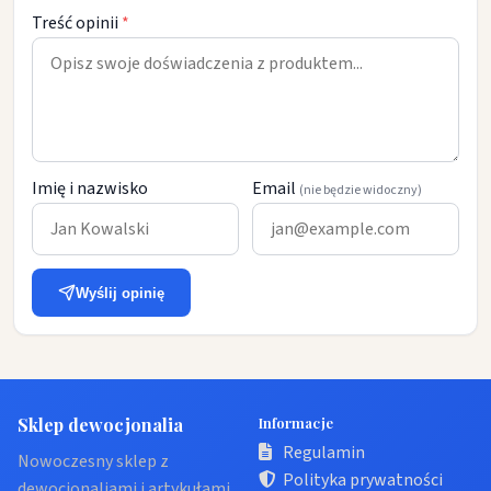
Treść opinii
*
Imię i nazwisko
Email
(nie będzie widoczny)
Wyślij opinię
Sklep dewocjonalia
Informacje
Regulamin
Nowoczesny sklep z
Polityka prywatności
dewocjonaliami i artykułami