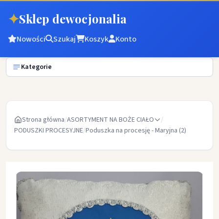
✦
Sklep dewocjonalia
Nowości
Szukaj
Koszyk
Konto
Kategorie
Strona główna
/
ASORTYMENT NA BOŻE CIAŁO
/
PODUSZKI PROCESYJNE
/
Poduszka na procesję - Maryjna (2)